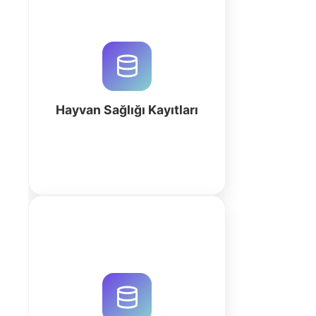
Hayvan sağlığı kayıtlarını ve
veteriner süreçlerini QuintaDB AI
ile dijitalleştirin. Otomatik aşılama
takipleri ve tıbbi geçmiş yönetimi
için hemen başlayın.
Hayvan Sağlığı Kayıtları
fazla
QuintaDB ile hasat ve verim takibi
süreçlerinizi dijitalleştirin. AI
destekli çalışma alanı ile rekolte
analizi yapın ve operasyonel