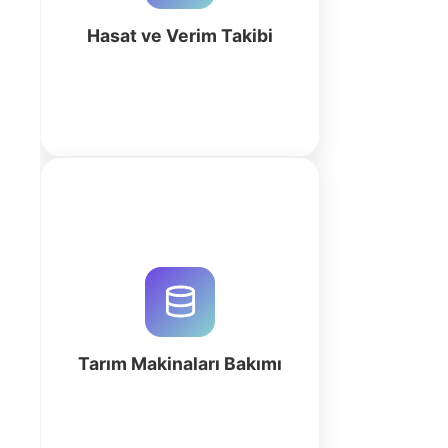
verimliliği hemen artırın.
Hasat ve Verim Takibi
fazla
Tarım makinaları servis süreçlerini
QuintaDB ile optimize edin. AI
destekli veritabanı oluşturucu ile iş
emirlerini, stokları ve bakım
takvimlerini yönetin.
Tarım Makinaları Bakımı
fazla