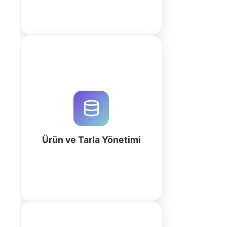
QuintaDB ile tarımsal verilerinizi
merkezileştirin. AI destekli iş alanı
oluşturucu ile tarla kayıtları, ürün
takibi ve hasat verim analizlerini
hemen yönetin.
Ürün ve Tarla Yönetimi
fazla