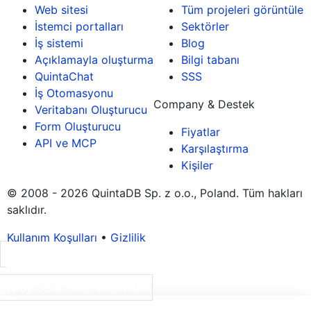
Web sitesi
Tüm projeleri görüntüle
İstemci portalları
Sektörler
İş sistemi
Blog
Açıklamayla oluşturma
Bilgi tabanı
QuintaChat
SSS
İş Otomasyonu
Company & Destek
Veritabanı Oluşturucu
Form Oluşturucu
Fiyatlar
API ve MCP
Karşılaştırma
Kişiler
© 2008 - 2026 QuintaDB Sp. z o.o., Poland. Tüm hakları
saklıdır.
Kullanım Koşulları
•
Gizlilik
Yapay Zeka Proje Oluşturucu