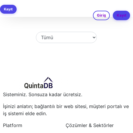
Hazır İş Uygulaması Şablonları
Kayıt
Giriş
Kayıt
Sisteminiz. Sonsuza kadar ücretsiz.
İşinizi anlatın; bağlantılı bir web sitesi, müşteri portalı ve
iş sistemi elde edin.
Platform
Çözümler & Sektörler