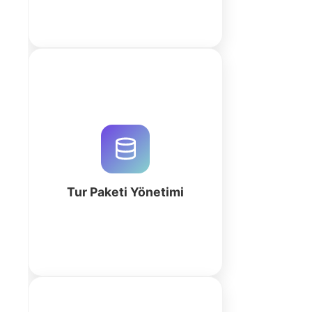
Tur paketlerini, rezervasyonları ve
rehber atamalarını QuintaDB ile
yönetin. AI destekli iş alanı
oluşturucu ile operasyonel
süreçlerinizi hemen
otomatikleştirin.
Tur Paketi Yönetimi
fazla