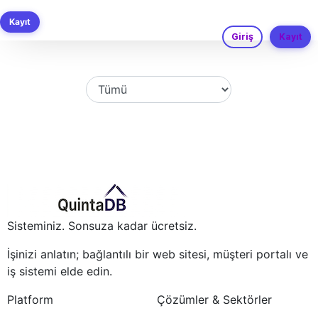
Hazır İş Uygulaması Şablonları
Kayıt
Giriş
Kayıt
Sisteminiz. Sonsuza kadar ücretsiz.
İşinizi anlatın; bağlantılı bir web sitesi, müşteri portalı ve
iş sistemi elde edin.
Platform
Çözümler & Sektörler