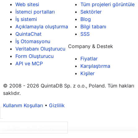
Web sitesi
Tüm projeleri görüntüle
İstemci portalları
Sektörler
İş sistemi
Blog
Açıklamayla oluşturma
Bilgi tabanı
QuintaChat
SSS
İş Otomasyonu
Company & Destek
Veritabanı Oluşturucu
Form Oluşturucu
Fiyatlar
API ve MCP
Karşılaştırma
Kişiler
© 2008 - 2026 QuintaDB Sp. z o.o., Poland. Tüm hakları
saklıdır.
Kullanım Koşulları
•
Gizlilik
Yapay Zeka Proje Oluşturucu