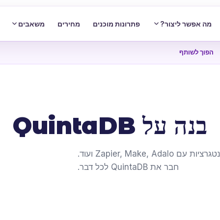
מה אפשר ליצור?
פתרונות מוכנים
מחירים
משאבים
הפוך לשותף
בנה על QuintaDB
REST API מלא, שרת MCP לסוכני AI ואינטגרציות עם Zapier, Make, Adalo ועוד.
חבר את QuintaDB לכל דבר.