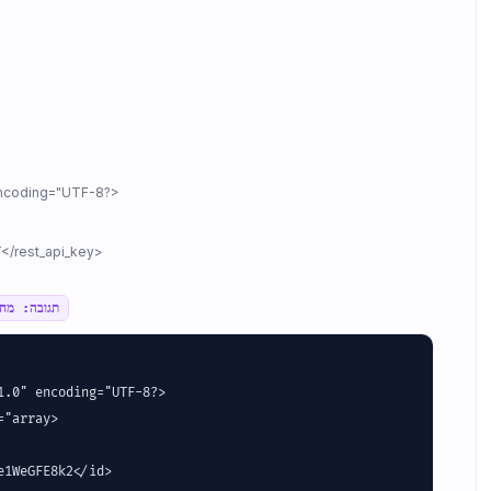
<?xml version="1.0" encoding="UTF-8"?>
<rest_api_key>API_KEY</rest_api_key>
תגובה: מחז