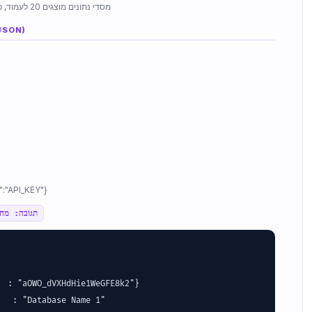
מסדי נתונים מוצגים 20 לעמוד, כלומר העמוד יכול להיות 1..5
JSON)
{"page":1,"rest_api_key":"API_KEY"}
תגובה: מחז