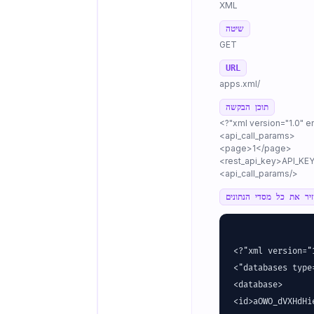
XML
שיטה
GET
URL
/apps.xml
תוכן הבקשה
<api_call_params>
<page>1</page>
</api_call_params>
יר את כל מסדי הנתונים