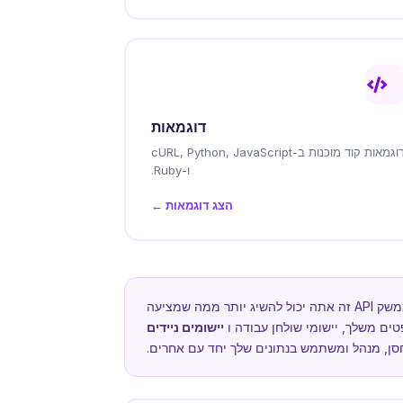
דוגמאות
דוגמאות קוד מוכנות ב-cURL, Python, JavaScript
ו-Ruby.
הצג דוגמאות ←
נועד לאפשר לך לנצל את מלוא הנתונים המאוחסנים במסד נתונים של QuintaDB. על ידי שימוש בממשק API זה אתה יכול להשיג יותר ממה שמציעה
יישומים ניידים