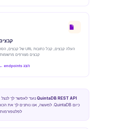
קבצים
העלה קבצים, קבל כתובות URL של קבצים, הס
קבצים מצורפים מרשומות.
הצג endpoints ←
QuintaDB REST API
כיום QuintaDB. למעשה, אנו נותנים לך את הכוח לעשות כל מה שאתה צריך עם הנתונים שלך. לדוגמה, אתה יכול ליצור סקריפטים משלך, יישומי שולחן עבודה ו
לפלטפורמות 