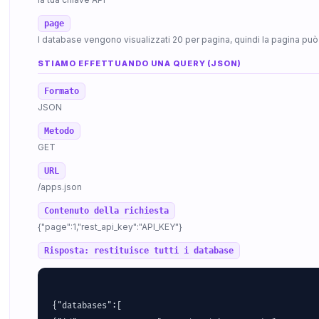
page
I database vengono visualizzati 20 per pagina, quindi la pagina può
STIAMO EFFETTUANDO UNA QUERY (JSON)
Formato
JSON
Metodo
GET
URL
/apps.json
Contenuto della richiesta
{"page":1,"rest_api_key":"API_KEY"}
Risposta: restituisce tutti i database
{"databases":[
