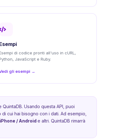
Esempi
Esempi di codice pronti all'uso in cURL,
Python, JavaScript e Ruby.
Vedi gli esempi →
ase QuintaDB. Usando questa API, puoi
iò di cui hai bisogno con i dati. Ad esempio,
iPhone / Android
e altri. QuintaDB rimarrà