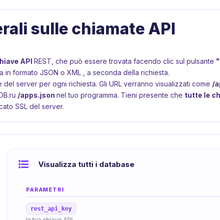
rali sulle chiamate API
hiave API
REST, che può essere trovata facendo clic sul pulsante
"
a in formato
JSON
o
XML
, a seconda della richiesta.
e del server per ogni richiesta. Gli URL verranno visualizzati come
/a
aDB.ru
/apps.json
nel tuo programma. Tieni presente che
tutte le 
ficato SSL del server.
Visualizza tutti i database
PARAMETRI
rest_api_key
la tua chiave API