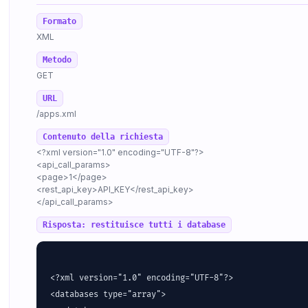
Formato
XML
Metodo
GET
URL
/apps.xml
Contenuto della richiesta
<?xml version="1.0" encoding="UTF-8"?>
<api_call_params>
<page>1</page>
<rest_api_key>API_KEY</rest_api_key>
</api_call_params>
Risposta: restituisce tutti i database
<?xml version="1.0" encoding="UTF-8"?>

<databases type="array">
