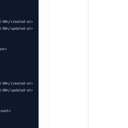
:00</created-at>

:00</updated-at>

nt>

:00</created-at>

:00</updated-at>

ount>
