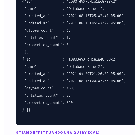
{"id"              : "aOWO_dVXHdHie1WeGFE8k2"

 "name"            : "Database Name 1",

 "created_at"      : "2021-08-16T05:42:40-05:00",

 "updated_at"      : "2021-08-16T05:42:40-05:00",

 "dtypes_count"    : 0,

 "entities_count"  : 1,

 "properties_count": 0

 },

{"id"              : "aOWO3eVXHdHie1WeGFE8k2"

 "name"            : "Database Name 2",

 "created_at"      : "2021-04-29T01:26:22-05:00",

 "updated_at"      : "2021-08-16T00:47:56-05:00",

 "dtypes_count"    : 768,

 "entities_count"  : 6,

 "properties_count": 240

} ]}

STIAMO EFFETTUANDO UNA QUERY (XML)