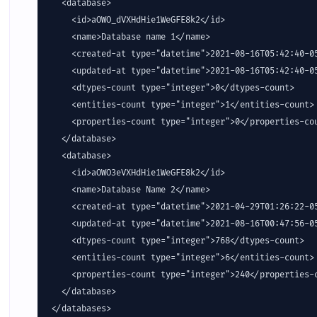
  <database>

    <id>aOWO_dVXHdHie1WeGFE8k2</id>

    <name>Database name 1</name>

    <created-at type="datetime">2021-08-16T05:42:40-05
    <updated-at type="datetime">2021-08-16T05:42:40-05
    <dtypes-count type="integer">0</dtypes-count>

    <entities-count type="integer">1</entities-count>

    <properties-count type="integer">0</properties-cou
  </database>

  <database>

    <id>aOWO3eVXHdHie1WeGFE8k2</id>

    <name>Database Name 2</name>

    <created-at type="datetime">2021-04-29T01:26:22-05
    <updated-at type="datetime">2021-08-16T00:47:56-05
    <dtypes-count type="integer">768</dtypes-count>

    <entities-count type="integer">6</entities-count>

    <properties-count type="integer">240</properties-c
  </database>

</databases>
