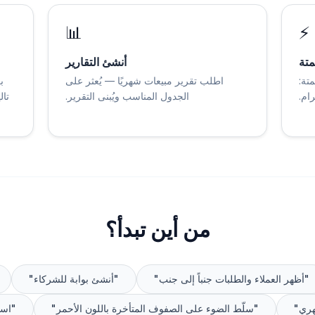
📊
⚡
تمتة
أنشئ التقارير
تة:
اطلب تقرير مبيعات شهريًا — يُعثر على
ب
ام.
الجدول المناسب ويُبنى التقرير.
تال
من أين تبدأ؟
"أظهر العملاء والطلبات جنباً إلى جنب"
"أنشئ بوابة للشركاء"
هري"
"سلّط الضوء على الصفوف المتأخرة باللون الأحمر"
"استو