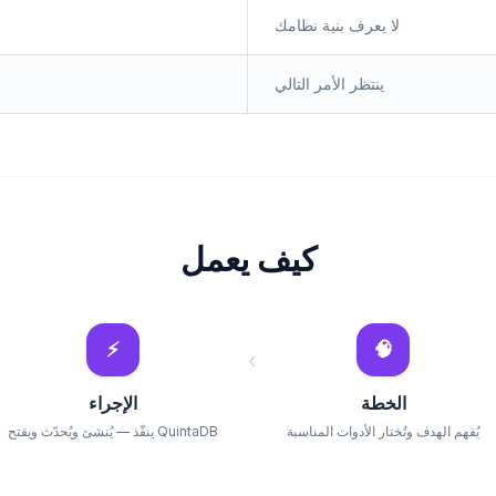
لا يعرف بنية نظامك
ينتظر الأمر التالي
كيف يعمل
⚡
🧠
›
الخطة
الإجراء
يُفهم الهدف وتُختار الأدوات المناسبة
QuintaDB ينفّذ — يُنشئ ويُحدّث ويفتح