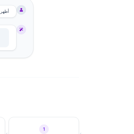
أظهر ا
1
›
›