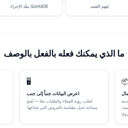
QuintaDB ينفّذ الإجراء.
يُفهم القصد.
ما الذي يمكنك فعله بالفعل بالوصف
🖥️

اعرض البيانات جنباً إلى جنب
أنش
اطلب رؤية العملاء والطلبات معًا — تُفتح
إدا
مساحة عمل مقسّمة بالعروض التي تحتاجها.
ومس
ويُ