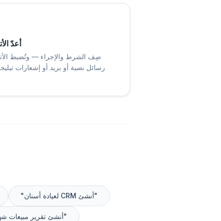
أعدّ الأ
صِف الشرط والإجراء — وتُضبط الأتم
رسائل نصية أو بريد أو إشعارات تيليجر
"أنشئ CRM لعيادة أسنان"
"أنشئ تقرير مبيعات ش