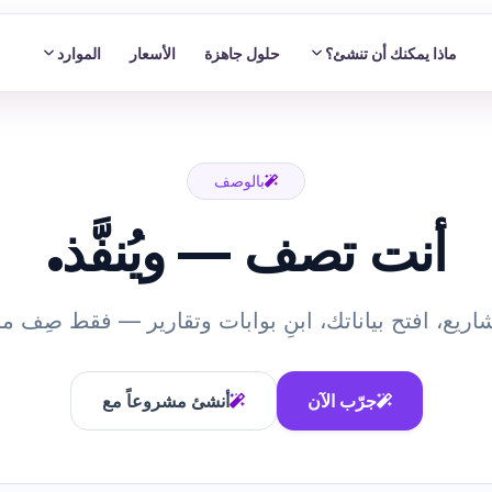
ماذا يمكنك أن تنشئ؟
حلول جاهزة
الأسعار
الموارد
بالوصف
أنت تصف — ويُنفَّذ.
ريع، افتح بياناتك، ابنِ بوابات وتقارير — فقط صِف ما 
جرّب الآن
أنشئ مشروعاً مع