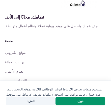
نظامك. مجانًا إلى الأبد.
صِف عملك واحصل على موقع وبوابة عملاء ونظام أعمال مترابطة.
منصة
موقع إلكتروني
بوابات العملاء
نظام الأعمال
الإنشاء بالوصف
نستخدم ملفات تعريف الارتباط لتوفير الوظائف اللازمة لموقع الويب. بالنقر
QuintaChat
فوق قبول ، فإنك توافق على استخدام ملفات تعريف الارتباط على موقعنا.
أتمتة الأعمال
منشئ المشاريع بالذكاء الاصطناعي
قبول
المزيد
باني قاعدة البيانات