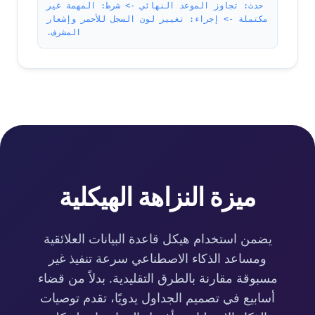
حدث: تجاوز الموعد النهائي -> شرط: المهمة غير
مكتملة -> إجراء: تغيير لون السجل للأحمر وإشعار
المشرف.
ميزة النزاهة الهيكلية
يضمن استخدام هيكل قاعدة البيانات العلائقية
ومساعد الذكاء الاصطناعي سرعة تنفيذ غير
مسبوقة مقارنة بالطرق التقليدية. بدلاً من قضاء
أسابيع في تصميم الجداول يدويًا، تقدم توصيات