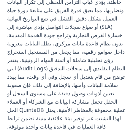
خاطئة. يؤدي غياب التزامن اللحظي إلى تكرار البيانات
وتضاربها، مما يعيق قدرة الفريق على متابعة دورة حياة
العميل بشكل دقيق. الفشل في تتبع التواريخ النهائية
(SLA) أو ضياع سجلات التواصل يؤدي مباشرة إلى
خسارة الفرص التجارية وتراجع جودة الخدمة المقدمة.
بدون نظام قاعدة بيانات مركزي، تظل البيانات معزولة
داخل صوامع رقمية، مما يجعل من المستحيل استخراج
رؤى تحليلية شاملة أو أتمتة المهام الروتينية. يفتقر
النظام التقليدي إلى سجلات التدقيق (Audit Logs) التي
توضح من قام بتعديل أي سجل وفي أي وقت، مما يهدد
سلامة البيانات وأمنها. بالإضافة إلى ذلك، فإن صعوبة
تعيين أذونات وصول دقيقة على مستوى السجل أو
الحقل تجعل مشاركة البيانات مع الشركاء أو العملاء
عملية محفوفة بالمخاطر الأمنية. يمثل QuintaDB الحل
لهذا التشتت عبر توفير بيئة علائقية متينة تضمن ترابط
كافة العمليات في قاعدة بيانات واحدة موثوقة.