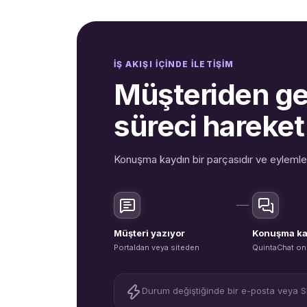
İŞ AKIŞI IÇINDE ILETIŞIM
Müşteriden ge
süreci hareket
Konuşma kaydın bir parçasıdır ve eylemleri 
Müşteri yazıyor
Konuşma ka
Portaldan veya siteden
QuintaChat on
Durum değiştiğinde bir e-posta veya S