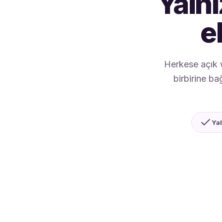
Yalnı
e
Herkese açık we
birbirine ba
Yal
QuintaDB
MÜŞTERI KAYDI