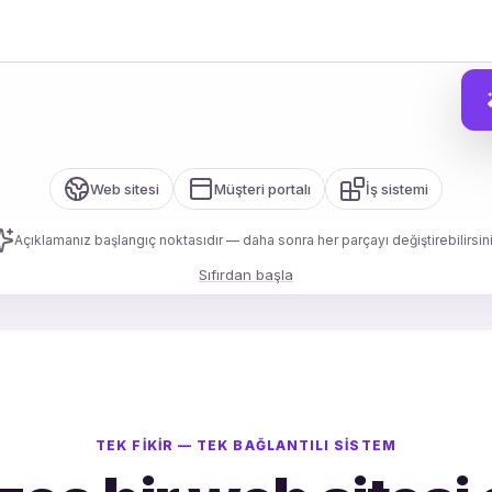
Web sitesi
Müşteri portalı
İş sistemi
Açıklamanız başlangıç noktasıdır — daha sonra her parçayı değiştirebilirsini
Sıfırdan başla
TEK FIKIR — TEK BAĞLANTILI SISTEM