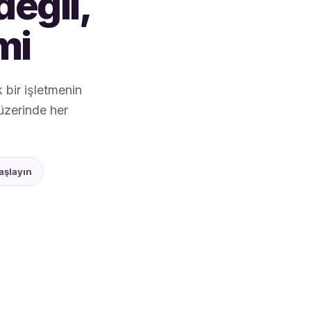
değil,
mi
k bir işletmenin
 üzerinde her
aşlayın