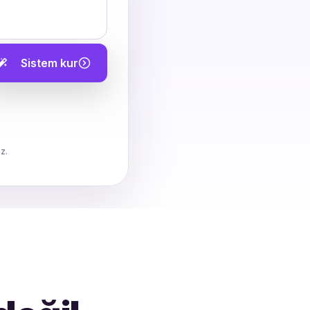
Sistem kur
z.