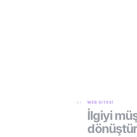
01
WEB SITESI
İlgiyi mü
dönüştü