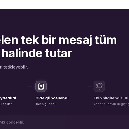
len tek bir mesaj tüm
 halinde tutar
tetikleyebilir.
ydedildi
CRM güncellendi
Ekip bilgilendirildi
u saklar
Talep güncel
Yönetici neyin değiştiğ
MS gönderilir.