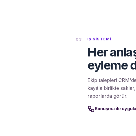
03
İŞ SISTEMI
Her anla
eyleme 
Ekip talepleri CRM'de
kayıtla birlikte sakla
raporlarda görür.
Konuşma ile uygula