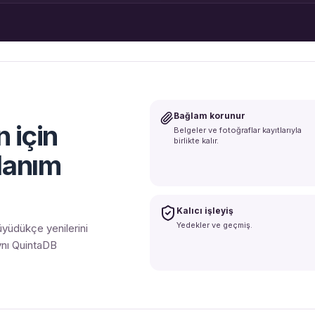
Bağlam korunur
 için
Belgeler ve fotoğraflar kayıtlarıyla
birlikte kalır.
llanım
Kalıcı işleyiş
Yedekler ve geçmiş.
büyüdükçe yenilerini
ynı QuintaDB