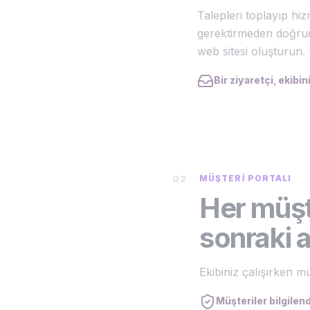
Talepleri toplayıp hi
gerektirmeden doğrud
web sitesi oluşturun.
Bir ziyaretçi, ekibin
02
MÜŞTERI PORTALI
Her müşt
sonraki 
Ekibiniz çalışırken mü
Müşteriler bilgile