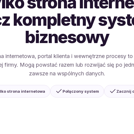
ylko strona intern
cz kompletny sys
biznesowy
na internetowa, portal klienta i wewnętrzne procesy to
ej firmy. Mogą powstać razem lub rozwijać się po jed
zawsze na wspólnych danych.
ylko strona internetowa
Połączony system
Zacznij 
uintaDB