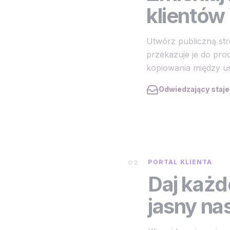
klientów
Utwórz publiczną stro
przekazuje je do pr
kopiowania między u
Odwiedzający staje
02
PORTAL KLIENTA
Daj każd
jasny na