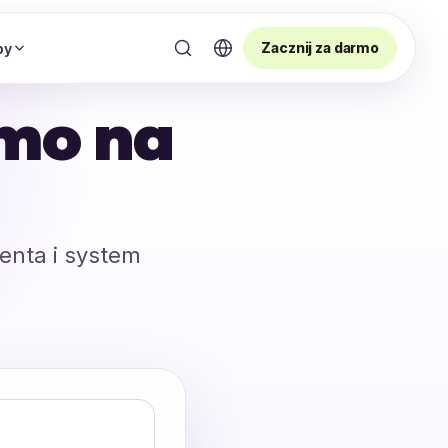
Zacznij za darmo
by
rmo na
ienta i system