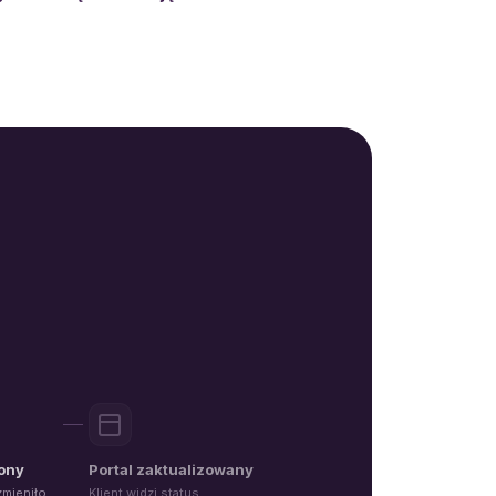
ony
Portal zaktualizowany
zmieniło
Klient widzi status