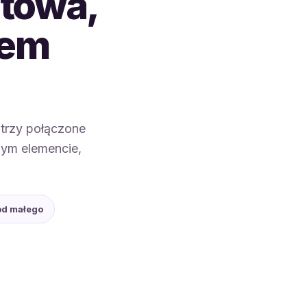
etowa,
tem
 trzy połączone
nym elemencie,
od małego