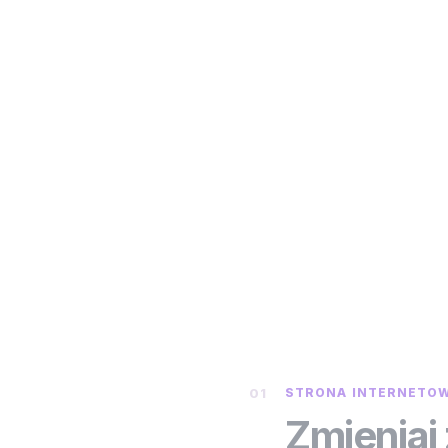
48
01
STRONA INTERNETO
Zmieniaj