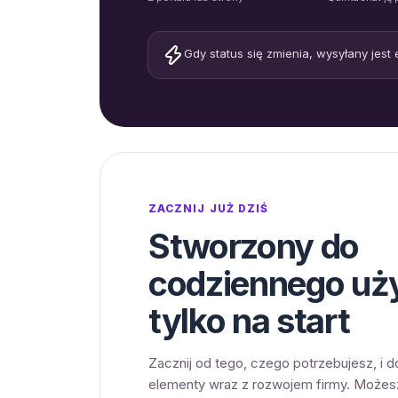
Gdy status się zmienia, wysyłany jest 
ZACZNIJ JUŻ DZIŚ
Stworzony do
codziennego uży
tylko na start
Zacznij od tego, czego potrzebujesz, i d
elementy wraz z rozwojem firmy. Może