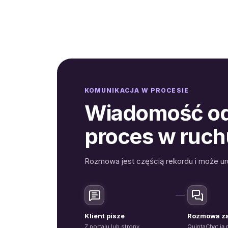
KOMUNIKACJA W PROCESIE
Wiadomość od 
proces w ruch
Rozmowa jest częścią rekordu i może ur
Klient pisze
Rozmowa z
Z portalu lub strony
QuintaChat ją