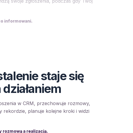
widzą swoje zgłoszenia, podczas gdy Twój
ąco informowani.
alenie staje się
 działaniem
głoszenia w CRM, przechowuje rozmowy,
y rekordzie, planuje kolejne kroki i widzi
y rozmową a realizacją.