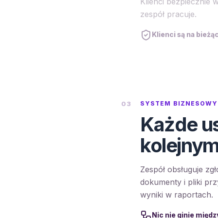
Klienci bezpiecznie 
zespół pracuje.
Klienci są na bież
03
SYSTEM BIZNESOWY
Każde ust
kolejnym
Zespół obsługuje z
dokumenty i pliki prz
wyniki w raportach.
Nic nie ginie międz