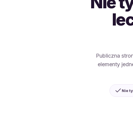
Nie t
le
Publiczna stro
elementy jedn
Nie t
Q