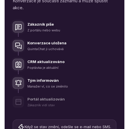
Konverzace je součástí záznamu a může spustit
akce.
Zákazník píše
Z portálu nebo webu
Konverzace uložena
QuintaChat ji uchovává
CRM aktualizováno
Poptávka je aktuální
Tým informován
Manažer ví, co se změnilo
Portál aktualizován
Zákazník vidí stav
Když se stav změní, odešle se e-mail nebo SMS.