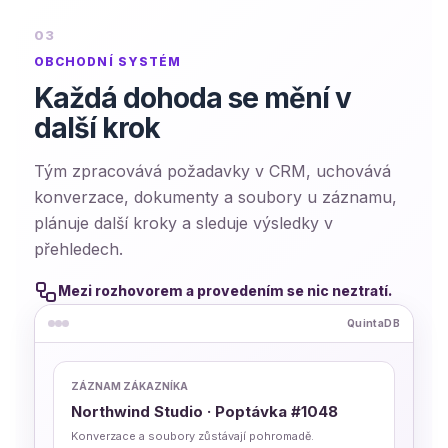
03
OBCHODNÍ SYSTÉM
Každá dohoda se mění v
další krok
Tým zpracovává požadavky v CRM, uchovává
konverzace, dokumenty a soubory u záznamu,
plánuje další kroky a sleduje výsledky v
přehledech.
Mezi rozhovorem a provedením se nic neztratí.
QuintaDB
ZÁZNAM ZÁKAZNÍKA
Northwind Studio · Poptávka #1048
Konverzace a soubory zůstávají pohromadě.