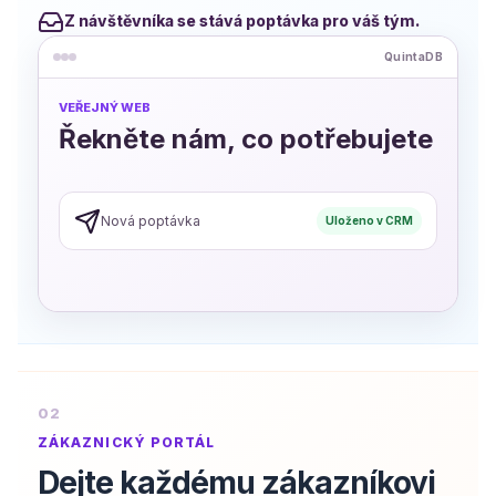
Z návštěvníka se stává poptávka pro váš tým.
QuintaDB
VEŘEJNÝ WEB
Řekněte nám, co potřebujete
Nová poptávka
Uloženo v CRM
02
ZÁKAZNICKÝ PORTÁL
Dejte každému zákazníkovi