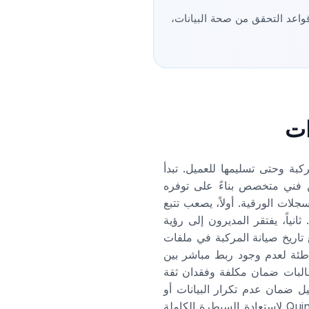
قواعد التحقق من صحة البيانات،
ات
بة وحتى تسليمها للعميل. تبدأ
 الأعطال المبلغ عنها، وتعيين فني متخصص بناءً على توفره
لات الورقية. أولاً، يصعب تتبع
ياً، يفتقر المديرون إلى رؤية
ع تاريخ صيانة المركبة في ملفات
اطئة لعدم وجود ربط مباشر بين
البات ضمان مكلفة وفقدان ثقة
يل ضمان عدم تكرار البيانات أو
تحديثها بشكل متزامن. هنا يبرز دور قاعدة البيانات العلائقية واللوحات الإرشادية المركزية في QuintaDB لاستعادة السيطرة الكاملة