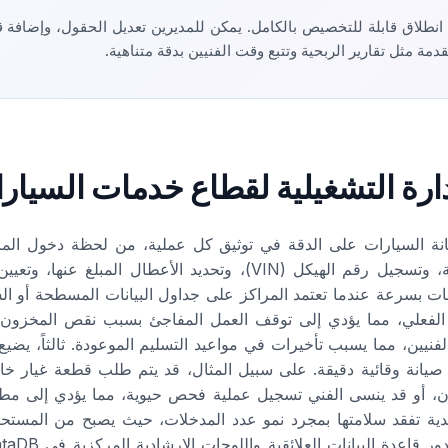
 انطلاق قابلة للتخصيص بالكامل. يمكن للمديرين تعديل الحقول، وإضافة 
ة مثل تقارير الربحية وتتبع وقت الفنيين بدقة متناهية.
دارة التشغيلية لقطاع خدمات السيار
صيانة السيارات على الدقة في توثيق كل عملية، من لحظة دخول المرك
العملية الروتينية باستلام المركبة، وتسجيل رقم الهيكل (VIN)، وتحديد
قات بسرعة عندما تعتمد المراكز على جداول البيانات المسطحة أو السج
لفعلي، مما يؤدي إلى توقف العمل المفاجئ بسبب نقص المخزون. ثان
فنيين، مما يسبب تأخيرات في مواعيد التسليم الموعودة. ثالثاً، يضي
 صيانة وقائية دقيقة. على سبيل المثال، قد يتم طلب قطعة غيار خ
زون، أو قد ينسى الفني تسجيل عملية فحص حيوية، مما يؤدي إلى مط
ليدية تفقد سلامتها بمجرد نمو عدد المدخلات، حيث يصبح من المستح