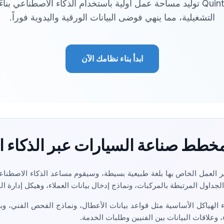
الفنيين. يمكن لـ QuintaDB توليد مساحة عمل أولية باستخدام الذكاء الاصطن
التشغيلية، مما ينهي فوضى البيانات الورقية واليدوية فوراً.
ابدأ بناء نظامك الآن
مخطط صناعة السيارات عبر الذكاء 
داول المرتبطة بالمركبات، ونماذج إدخال بيانات العملاء، وهيكل إدارة ال
الهياكل الأساسية مثل قواعد بيانات الأعطال، ونماذج الفحص الفني، وبواب
ء، وعلاقات البيانات بين الفنيين وطلبات الخدمة.