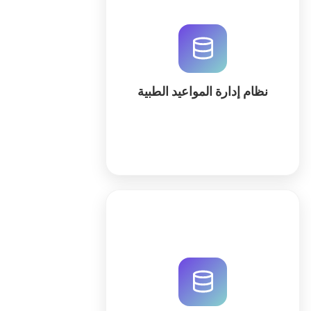
قم بتنظيم عيادتك باستخدام نظام إدارة
المواعيد الطبية المتطور من QuintaDB.
أنشئ قاعدة بياناتك باستخدام الذكاء
الاصطناعي وأتمتة سجلات المرضى
والمواعيد والتقارير الطبية بسهولة.
نظام إدارة المواعيد الطبية
كثر
قم برقمنة إدارة مرضى مناحل زيدان
باستخدام QuintaDB. نظام سحابي
متكامل لتتبع الجلسات والنتائج العلاجية
بفعالية وسهولة عبر أدوات الذكاء