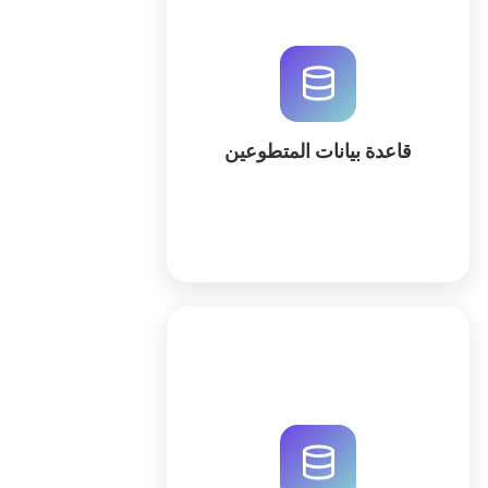
أنشئ قاعدة بيانات متطوعين احترافية
لإدارة السجلات، وتتبع الساعات، وتنظيم
الفعاليات بكفاءة عالية. استخدم الذكاء
الاصطناعي لبناء نظامك المخصص في
دقائق عبر QuintaDB.
قاعدة بيانات المتطوعين
كثر
قم بتحسين إدارة المنح والتمويل عبر
نظام متكامل يتتبع الميزانيات، المواعيد
النهائية، والامتثال. استخدم الذكاء
الاصطناعي لبناء مساحة عمل مخصصة