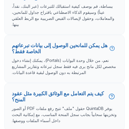
ببساطة، قم بوصف كيفية استقبالك للتبرعات (عبر البنك، نقداً،
عيناً) وسيقوم الذكاء الاصطناعي باقتراح جداول للمانحين،
والمعاملات، وحقول لإيصالات القبض الضريبية مع الربط العلقي
بينها.
هل يمكن للمانحين الوصول إلى بيانات تبرعاتهم
الخاصة فقط؟
نعم، من خلال وحدة البوابات (Portals)، يمكنك إنشاء دخول
مخصص لكل مانح يرى فيه فقط سجل تبرعاته وتقارير المشاريع
المرتبطة به دون الوصول لبقية قاعدة البيانات.
كيف يتم التعامل مع الوثائق الكبيرة مثل عقود
المنح؟
يوفر QuintaDB حقول "ملف" تتيح رفع ملفات PDF أو الصور
وتخزينها سحابياً بجانب سجل المنحة المناسب، مع إمكانية البحث
داخل أسماء الملفات ووصفها.