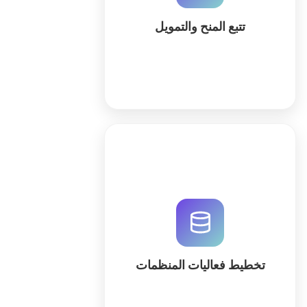
في QuintaDB.
تتبع المنح والتمويل
كثر
نظام متكامل لتخطيط فعاليات
المنظمات يجمع بين قواعد البيانات
العلاقية والأتمتة الذكية. قم بإنشاء
مساحة عمل مخصصة لإدارة الضيوف
والميزانيات والجداول الزمنية بدقة.
تخطيط فعاليات المنظمات
كثر