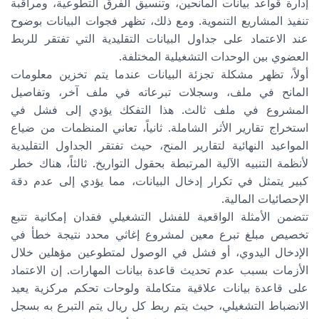
إدارة قواعد بيانات المانحين، وتنسيق الفرق التطوعية، ومراقبة
تنفيذ المشاريع التنموية. ومع ذلك، تظهر فجوات البيانات بوضوح
عند الاعتماد على جداول البيانات التقليدية التي تفتقر للربط
العضوي بين الوحدات التشغيلية المختلفة.
أولاً، تظهر مشكلة تجزئة البيانات عندما يتم تخزين معلومات
المانح في ملف، وسجلات تبرعاته في ملف آخر، وتفاصيل
المشروع في ملف ثالث. هذا التفكك يؤدي إلى فشل في
استخراج تقارير الأثر الشاملة. ثانياً، تعاني المنظمات من ضياع
المواعيد النهائية لتقارير المنح، حيث تفتقر الجداول التقليدية
لأنظمة التنبيه الآلية المرتبطة بحقول التواريخ. ثالثاً، هناك خطر
كبير يتمثل في تكرار إدخال البيانات، مما يؤدي إلى عدم دقة
الإحصائيات المالية.
تتضمن الأمثلة الواقعية للفشل التشغيلي فقدان إمكانية تتبع
تخصيص مبلغ تبرع معين لمشروع إغاثي محدد نتيجة خطأ في
الإدخال اليدوي، أو فشل في الوصول لمتطوعين مؤهلين خلال
الأزمات بسبب عدم تحديث قاعدة بيانات المهارات. إن الاعتماد
على قاعدة بيانات علاقية متكاملة ولوحات تحكم مركزية يعيد
الانضباط التشغيلي، حيث يتم ربط كل ريال يتم التبرع به بسجل