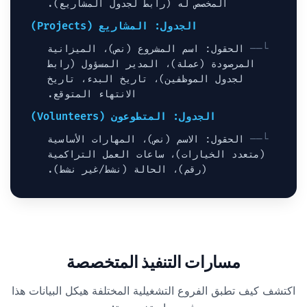
المخصص له (رابط لجدول المشاريع).
الجدول: المشاريع (Projects)
الحقول: اسم المشروع (نص)، الميزانية
المرصودة (عملة)، المدير المسؤول (رابط
لجدول الموظفين)، تاريخ البدء، تاريخ
الانتهاء المتوقع.
الجدول: المتطوعون (Volunteers)
الحقول: الاسم (نص)، المهارات الأساسية
(متعدد الخيارات)، ساعات العمل التراكمية
(رقم)، الحالة (نشط/غير نشط).
مسارات التنفيذ المتخصصة
اكتشف كيف تطبق الفروع التشغيلية المختلفة هيكل البيانات هذا