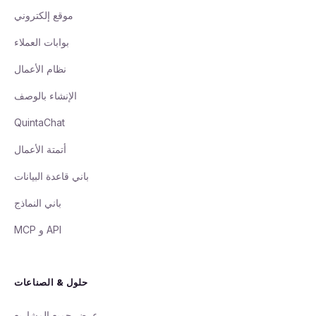
موقع إلكتروني
بوابات العملاء
نظام الأعمال
الإنشاء بالوصف
QuintaChat
أتمتة الأعمال
باني قاعدة البيانات
باني النماذج
API و MCP
حلول & الصناعات
عرض جميع المشاريع