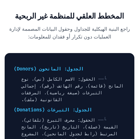
المخطط العلقي للمنظمة غير الربحية
راجع البنية الهيكلية للجداول وحقول البيانات المصممة لإدارة
العمليات دون تكرار أو فقدان للمعلومات:
الجدول: المانحون (Donors)
الحقول: الاسم الكامل (نص)، نوع
المانح (قائمة)، رقم الهاتف (رقم)، إجمالي
التبرعات (صيغة رياضية)، المرفقات
القانونية (ملف).
الجدول: التبرعات (Donations)
الحقول: معرف التبرع (تلقائي)،
القيمة (عملة)، التاريخ (تاريخ)، المانح
المرتبط (رابط لجدول المانحين)، المشروع