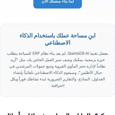
ابدأ بناء منصتك الآن
ابنِ مساحة عملك باستخدام الذكاء
الاصطناعي
بفضل تقنية QuintaDB AI، لم يعد بناء نظام ERP للسياحة يتطلب
خبرة برمجية. يمكنك وصف سير العمل الخاص بك، مثل "أريد
نظاماً لإدارة حجز المآوي القروية وتتبع عمولات المرشدين في
جبال الأطلس"، وسيقوم الذكاء الاصطناعي تلقائياً بإنشاء
الجداول، النماذج، والتقارير الضرورية لبدء نشاطك فوراً وبكل
احترافية.