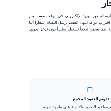
ار
جر عبر نموذج الويب؛ فور الحفظ، يقوم النظام تلقائياً بتوليد ملف PDF لعقد الإيجار وإرساله عبر البريد الإلكتروني. في الوقت نفسه، يتم
اب موعد انتهاء العقد، يرسل النظام إشعاراً آلياً
تقويم العقود المجمع
اعيد التجديد والانتهاء على واجهة تقويم