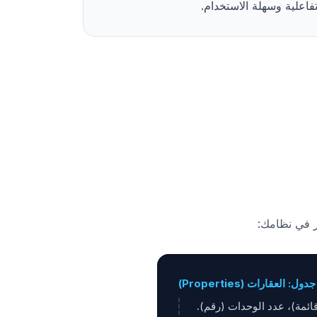
فاعلية وسهلة الاستخدام.
ر في نظامك:
جدول: العقارات (Properties)
قائمة)، عدد الوحدات (رقم).