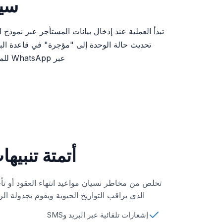
سين
تحديث حالة الوحدة إلى "مؤجرة" في قاعدة البيا
عبر WhatsApp للمستأجر، مع تحديث لوحة التحكم فوراً لتعكس التدفقات المالية المحققة، مما يضمن تدفقاً تشغيلياً سلساً دون تدخل يدوي.
أتمتة تنبيه
تخلص من مخاطر نسيان مواعيد انتهاء العقود أو تأ
الذي يراقب التواريخ الحيوية ويقوم بجدولة الرس
إشعارات تلقائية عبر البريد وSMS