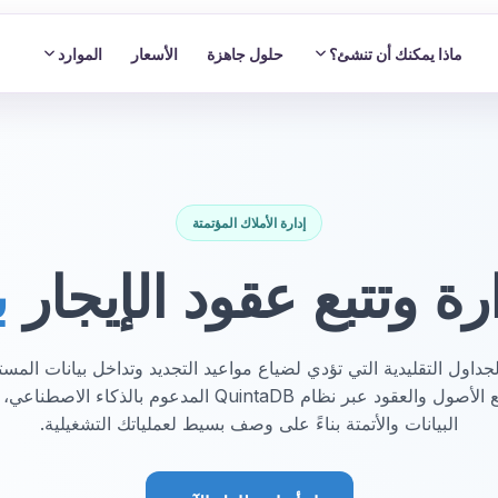
ماذا يمكنك أن تنشئ؟
حلول جاهزة
الأسعار
الموارد
إدارة الأملاك المؤتمتة
ة وتتبع عقود الإيجار
ب
داول التقليدية التي تؤدي لضياع مواعيد التجديد وتداخل بيانات المست
مساحة عمل متكاملة لتتبع الأصول والعقود عبر نظام QuintaDB ال
البيانات والأتمتة بناءً على وصف بسيط لعملياتك التشغيلية.