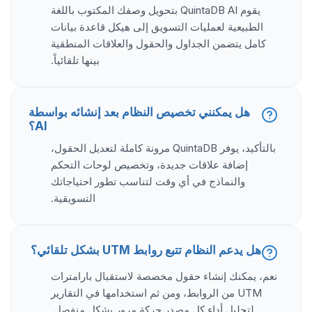
يقوم QuintaDB AI بتحويل وصفك المكتوب باللغة
الطبيعية لعمليات التسويق إلى هيكل قاعدة بيانات
كامل يتضمن الجداول والحقول والعلاقات المنطقية
بينها تلقائياً.
هل يمكنني تخصيص النظام بعد إنشائه بواسطة
AI؟
بالتأكيد، يوفر QuintaDB مرونة كاملة لتعديل الحقول،
إضافة علاقات جديدة، وتخصيص لوحات التحكم
والنماذج في أي وقت لتناسب تطور احتياجاتك
التسويقية.
هل يدعم النظام تتبع روابط UTM بشكل تلقائي؟
نعم، يمكنك إنشاء حقول مخصصة لاستقبال بارامترات
UTM من الروابط، ومن ثم استخدامها في التقارير
لتحليل أداء كل مصدر حركة مرور بشكل منفصل.