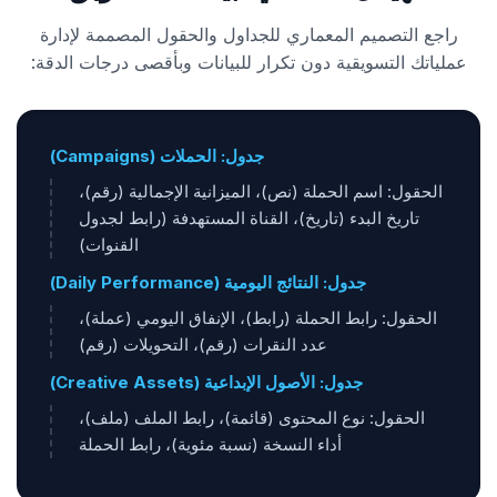
راجع التصميم المعماري للجداول والحقول المصممة لإدارة
عملياتك التسويقية دون تكرار للبيانات وبأقصى درجات الدقة:
جدول: الحملات (Campaigns)
الحقول: اسم الحملة (نص)، الميزانية الإجمالية (رقم)،
تاريخ البدء (تاريخ)، القناة المستهدفة (رابط لجدول
القنوات)
جدول: النتائج اليومية (Daily Performance)
الحقول: رابط الحملة (رابط)، الإنفاق اليومي (عملة)،
عدد النقرات (رقم)، التحويلات (رقم)
جدول: الأصول الإبداعية (Creative Assets)
الحقول: نوع المحتوى (قائمة)، رابط الملف (ملف)،
أداء النسخة (نسبة مئوية)، رابط الحملة