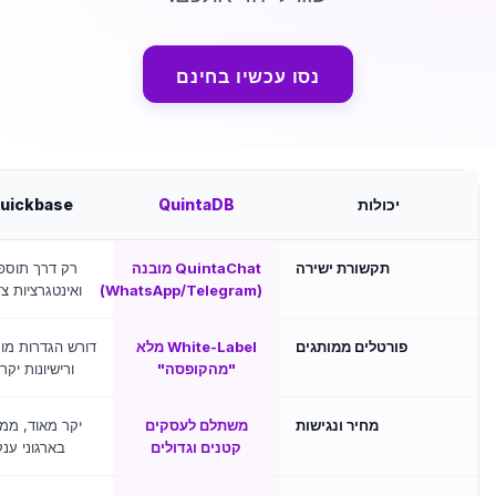
נסו עכשיו בחינם
יכולות
QuintaDB
uickbase
תקשורת ישירה
QuintaChat מובנה
רק דרך תוספ
(WhatsApp/Telegram)
ואינטגרציות צד
פורטלים ממותגים
White-Label מלא
דורש הגדרות מו
"מהקופסה"
ורישיונות יקר
מחיר ונגישות
משתלם לעסקים
יקר מאוד, ממ
קטנים וגדולים
בארגוני ענק