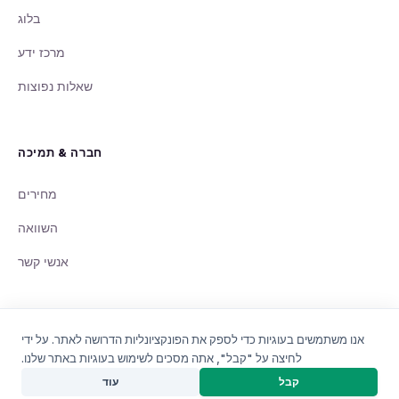
בלוג
מרכז ידע
שאלות נפוצות
חברה & תמיכה
מחירים
השוואה
אנשי קשר
אנו משתמשים בעוגיות כדי לספק את הפונקציונליות הדרושה לאתר. על ידי
לחיצה על "קבל", אתה מסכים לשימוש בעוגיות באתר שלנו.
© 2008 - 2026 QuintaDB Sp. z o.o., Poland. כל הזכויות שמורות.
בונה פרויקטים
קבל
עוד
תנאי שימוש
פרטיות