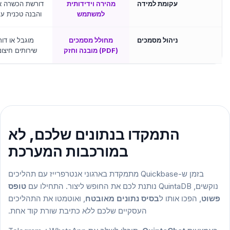
עקומת למידה
מהירה וידידותית
דורשת הכשרה א
למשתמש
והבנה טכנית ע
ניהול מסמכים
מחולל מסמכים
מוגבל או דו
(PDF) מובנה וחזק
שירותים חיצונ
התמקדו בנתונים שלכם, לא
במורכבות המערכת
בזמן ש-Quickbase מתמקדת בארגוני אנטרפרייז עם תהליכים
נוקשים, QuintaDB נותנת לכם את החופש ליצור. התחילו עם
טופס
פשוט
, הפכו אותו ל
בסיס נתונים מאובטח
, ואוטמטו את התהליכים
העסקיים שלכם ללא כתיבת שורת קוד אחת.