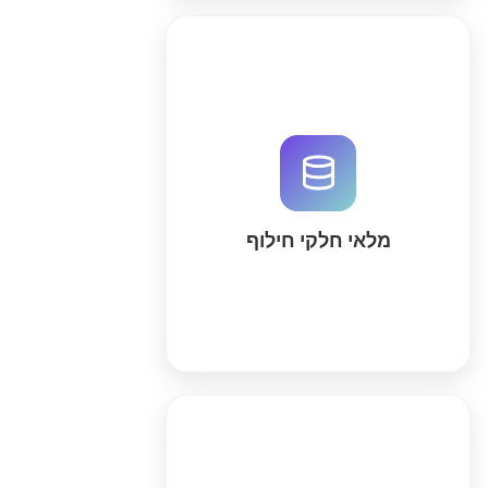
ייעלו את ניהול מלאי חלקי החילוף
שלכם עם מערכת מבוססת AI של
QuintaDB. בסיס נתונים יחסי,
אוטומציות ודוחות חכמים למניעת
חוסרים וייעול הרכש. התחילו עכשיו
בחינם!
מלאי חלקי חילוף
עוד'