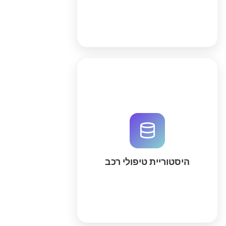
פתרון מקיף לניהול היסטוריית טיפולי
רכב ותחזוקת ציים. צרו מרחב עבודה
מותאם אישית בעזרת AI למעקב
מדויק, אוטומיזציות ודוחות חכמים ב-
QuintaDB.
היסטוריית טיפולי רכב
עוד'