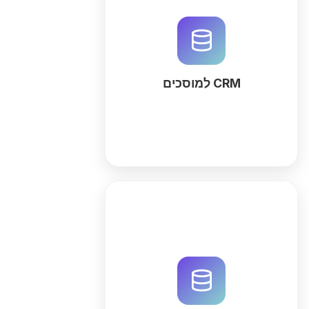
ייעלו את פעילות המוסך עם CRM
מותאם אישית. נהלו כרטיסי עבודה,
מלאי ולקוחות במקום אחד. הקימו
סביבת עבודה חכמה בעזרת QuintaDB
AI והתחילו לעבוד עוד היום.
CRM למוסכים
עוד'
ייעלו את ניהול אחריות הרכב עם
מערכת רילציונית חכמה. השתמשו ב-
QuintaDB AI לבניית סביבת עבודה
למעקב פקיעת תוקף, טיפולים ותביעות
בזמן אמת. התחילו עכשיו!