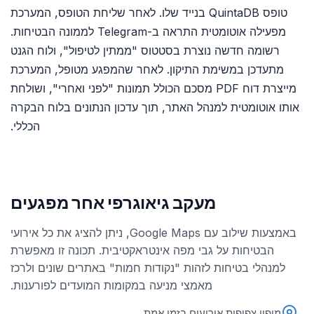
טופס QuintaDB בנייד שלו. לאחר שליחת הטופס, המערכת
מפעילה אוטומטית התראה ב-Telegram לממונה הבטיחות.
רשומה חדשה נוצרת בסטטוס "ממתין לטיפול", ולוח הגנט
מתעדכן במשימת התיקון. לאחר שהמפגע מטופל, המערכת
מייצרת דוח PDF מסכם הכולל תמונות "לפני ואחרי", ושולחת
אותו אוטומטית למנהל האתר, תוך עדכון הנתונים בלוח הבקרה
הכללי.
מעקב גיאוגרפי אחר מפגעים
באמצעות שילוב עם Google Maps, ניתן להציג את כל אירועי
הבטיחות על גבי מפה אינטראקטיבית. תכונה זו מאפשרת
למנהלי בטיחות לזהות "נקודות חמות" באתרים שונים ולרכז
מאמצי מניעה במקומות המועדים לפורענות.
מיפוי צפיפות אירועים בזמן אמת