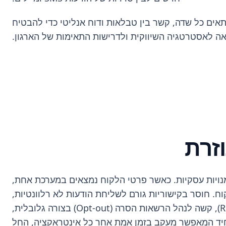
 לערוך, להרחיב ולהתאים כל שדה, קשר בין טבלאות ודוח אנליטי כדי להבטיח
 לאסטרטגיה השיווקית ולדרישות התאימות של הארגון.
זרת
זדמנויות עסקיות. כאשר פרטי הלקוח נמצאים במערכת אחת,
נה מלאה של מסע הלקוח. חוסר בקישוריות גורם לשליחת הודעות לא רלוונטיות,
פוגע במוניטין השולח ומקשה על מעקב אחר החזר השקעה (ROI) מדויק. ללא מסד נתונים יחסי (Relational Database), קשה לנהל הרשאות הסרה (Opt-out) בצורה גלובלית,
רת תחת מבנה נתונים אחיד המאפשר מעקב בזמן אמת אחר כל אינטראקציה, החל