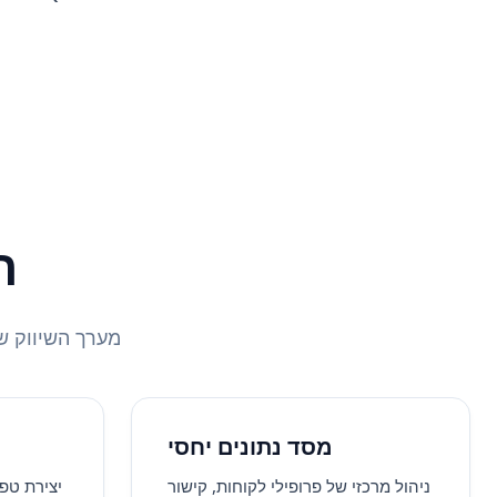
ר
מערך השיווק שלכם ב-QuintaDB מורכב מארבעה עמודים ת
מסד נתונים יחסי
ניהול מרכזי של פרופילי לקוחות, קישור
יצירת טפ