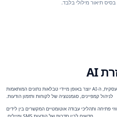
סיס תיאור מילולי בלבד.
 AI
השתמשו בבינה מלאכותית כדי להגדיר את המבנה היסודי של מערכת השיווק שלכם. על ידי הזנת תיאור הפעילות העסקית, ה-AI יוצר באופן מיידי טבלאות נתונים המותאמות
לניהול קמפיינים, סגמנטציה של לקוחות ותזמון הודעות.
וזי פתיחה ותהליכי עבודה אוטומטיים המקשרים בין לידים
חדשים לבין סדרות של הודעות SMS ומיילים.