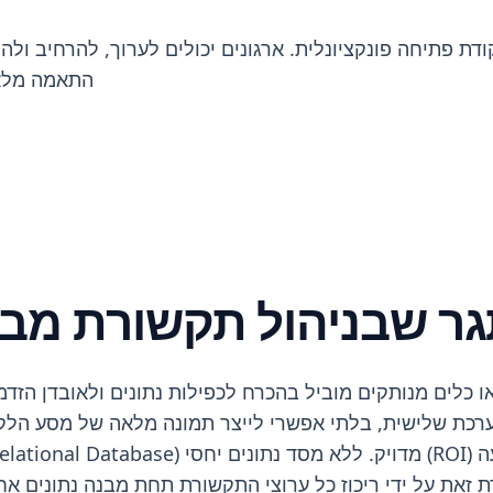
 כי המבנה הנוצר על ידי ה-AI מהווה נקודת פתיחה פונקציונלית. ארגונים יכולים
התאמה מלאה
ר שבניהול תקשורת מבו
 או כלים מנותקים מוביל בהכרח לכפילות נתונים ולאובדן ה
יית הרכישות במערכת שנייה ותגובות ה-SMS במערכת שלישית, בלתי אפשרי לייצר תמו
ל להוביל לבעיות משפטיות. QuintaDB פותרת זאת על ידי ריכוז כל ערוצי התקשו