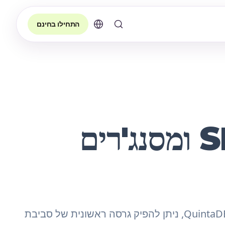
התחילו בחינם
עסקים רבים נאבקים בניהול רשימות תפוצה מפוזרות ובחוסר סנכרון בין ערוצי התקשורת. באמצעות QuintaDB AI, ניתן להפיק גרסה ראשונית של סביבת