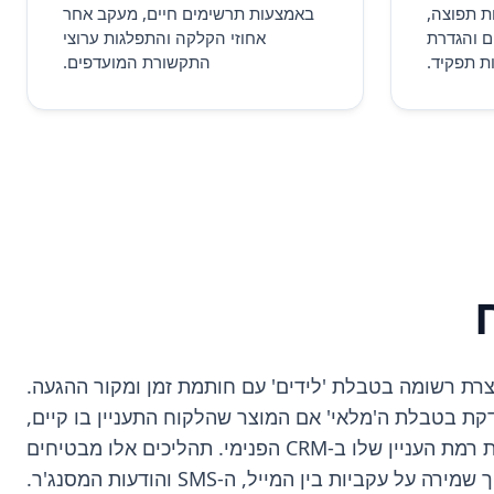
ת תפוצה,
באמצעות תרשימים חיים, מעקב אחר
ם והגדרת
אחוזי הקלקה והתפלגות ערוצי
ת תפקיד.
התקשורת המועדפים.
תר, נוצרת רשומה בטבלת 'לידים' עם חותמת זמן ומקור ההגעה.
 במקביל, המערכת בודקת בטבלת ה'מלאי' אם המוצר שהלקוח התעניין בו קיים,
ושולחת מייל עם הצעה רלוונטית. אם הלקוח לוחץ על הקישור במייל, כפתור פעולה (Action Button) יכול לעדכן את רמת העניין שלו ב-CRM הפנימי. תהליכים אלו מבטיחים
יות בין המייל, ה-SMS והודעות המסנג'ר.