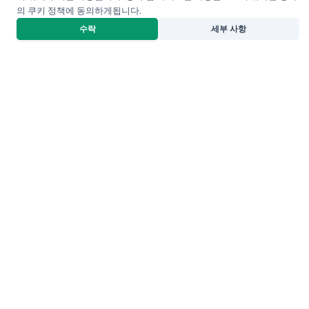
의 쿠키 정책에 동의하게됩니다.
프로젝트 빌더
수락
세부 사항
당신의 시스템. 영원히 무료.
비즈니스를 설명하면 연결된 웹사이트, 고객 포털, 업무 시스템을
만들어 드립니다.
플랫폼
웹사이트