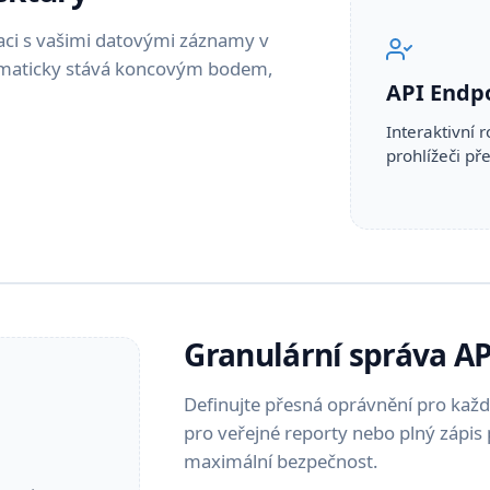
aci s vašimi datovými záznamy v
omaticky stává koncovým bodem,
API Endpo
Interaktivní 
prohlížeči př
Granulární správa AP
Definujte přesná oprávnění pro každ
pro veřejné reporty nebo plný zápis p
maximální bezpečnost.