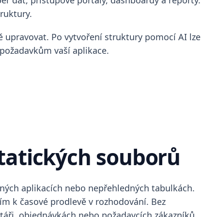
ěr dat, přístupové portály, dashboardy a reporty.
ruktury.
 upravovat. Po vytvoření struktury pomocí AI lze
m požadavkům vaší aplikace.
tatických souborů
aných aplikacích nebo nepřehledných tabulkách.
ím k časové prodlevě v rozhodování. Bez
táři, objednávkách nebo požadavcích zákazníků.