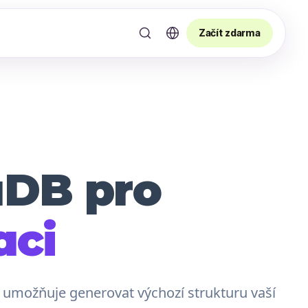
Začít zdarma
aDB pro
aci
 umožňuje generovat výchozí strukturu vaší