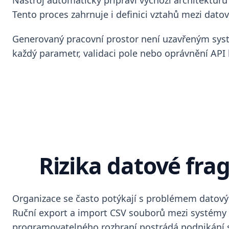
Nástroj automaticky připraví výchozí architekturu
Tento proces zahrnuje i definici vztahů mezi dato
Generovaný pracovní prostor není uzavřeným systé
každý parametr, validaci pole nebo oprávnění API 
Rizika datové fr
Organizace se často potýkají s problémem datovýc
Ruční export a import CSV souborů mezi systémy 
programovatelného rozhraní postrádá podnikání s