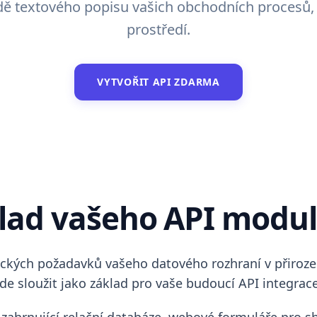
ě textového popisu vašich obchodních procesů, 
prostředí.
VYTVOŘIT API ZDARMA
klad vašeho API modu
nických požadavků vašeho datového rozhraní v přiroze
e sloužit jako základ pro vaše budoucí API integrace