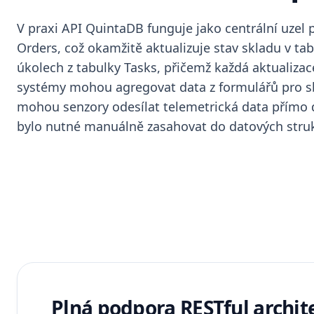
V praxi API QuintaDB funguje jako centrální uzel
Orders, což okamžitě aktualizuje stav skladu v tab
úkolech z tabulky Tasks, přičemž každá aktualiza
systémy mohou agregovat data z formulářů pro sběr
mohou senzory odesílat telemetrická data přímo d
bylo nutné manuálně zasahovat do datových struk
Plná podpora RESTful archit