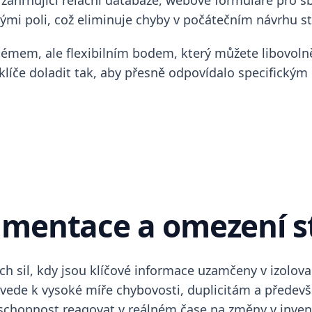
 zahrnující relační databáze, webové formuláře pro sb
vými poli, což eliminuje chyby v počátečním návrhu st
mem, ale flexibilním bodem, který můžete libovolně
klíče doladit tak, aby přesně odpovídalo specifický
agmentace a omezení s
h sil, kdy jsou klíčové informace uzamčeny v izolov
vede k vysoké míře chybovosti, duplicitám a předevš
chopnost reagovat v reálném čase na změny v inven