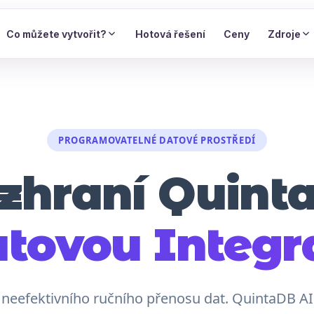
Co můžete vytvořit?
Hotová řešení
Ceny
Zdroje
PROGRAMOVATELNÉ DATOVÉ PROSTŘEDÍ
zhraní Quint
tovou Integr
neefektivního ručního přenosu dat. QuintaDB AI