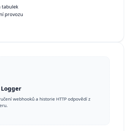
a tabulek
ní provozu
 Logger
ručení webhooků a historie HTTP odpovědí z
eru.