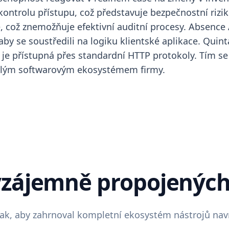
ontrolu přístupu, což představuje bezpečnostní riziko
 což znemožňuje efektivní auditní procesy. Absence 
by se soustředili na logiku klientské aplikace. Quint
rá je přístupná přes standardní HTTP protokoly. Tím s
č celým softwarovým ekosystémem firmy.
vzájemně propojenýc
ak, aby zahrnoval kompletní ekosystém nástrojů navr