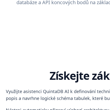
databáze a API koncových bodů na základ
Získejte zá
Využijte asistenci QuintaDB AI k definování tech
popis a navrhne logické schéma tabulek, které bud