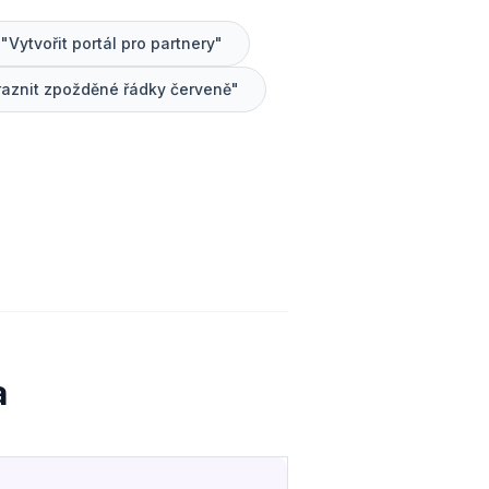
"Vytvořit portál pro partnery"
raznit zpožděné řádky červeně"
a