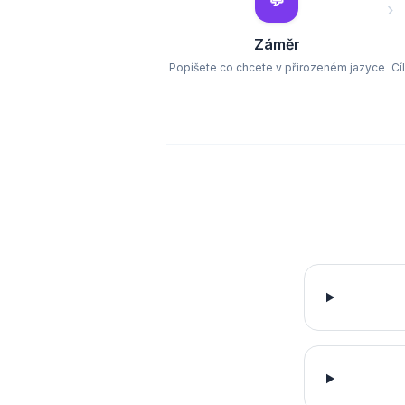
💬
›
Záměr
Popíšete co chcete v přirozeném jazyce
Cí