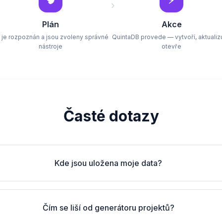
🧠
⚡
›
Plán
Akce
l je rozpoznán a jsou zvoleny správné
QuintaDB provede — vytvoří, aktualizu
nástroje
otevře
Časté dotazy
Kde jsou uložena moje data?
Čím se liší od generátoru projektů?