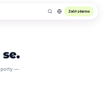
Začít zdarma
 se.
reporty —