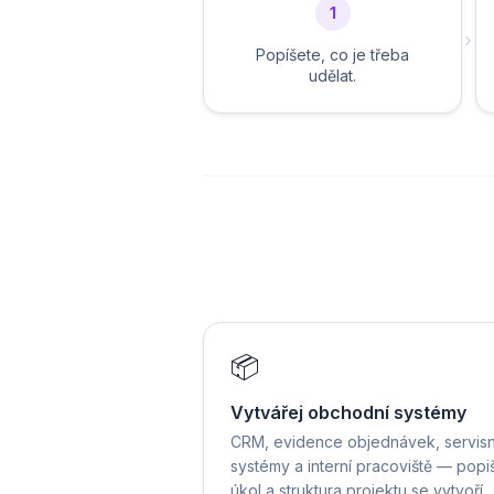
1
›
Popíšete, co je třeba
udělat.
📦
Vytvářej obchodní systémy
CRM, evidence objednávek, servisn
systémy a interní pracoviště — popi
úkol a struktura projektu se vytvoří.