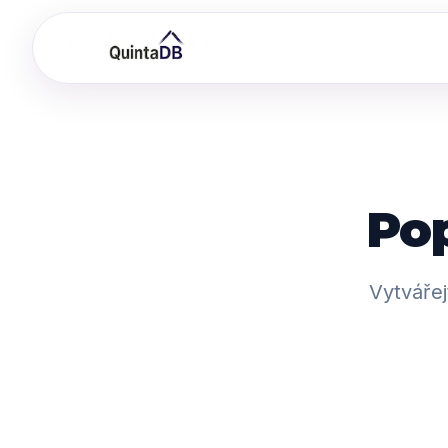
Pop
Vytvářej