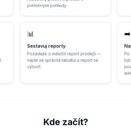
potřebnými pohledy.
📊
➡️
Sestavuj reporty
Na
Požádejte o měsíční report prodejů —
Po
l
najde se správná tabulka a report se
být
vytvoří.
poz
aut
Kde začít?