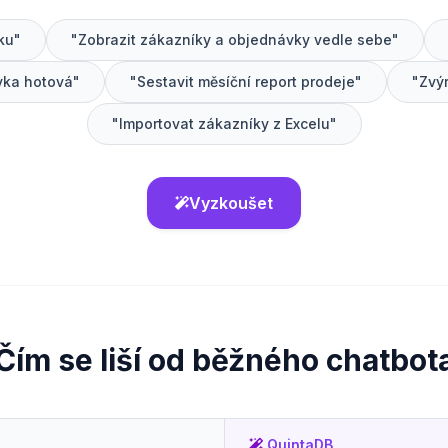
ku"
"Zobrazit zákazníky a objednávky vedle sebe"
vka hotová"
"Sestavit měsíční report prodeje"
"Zvý
"Importovat zákazníky z Excelu"
Vyzkoušet
Čím se liší od běžného chatbot
QuintaDB