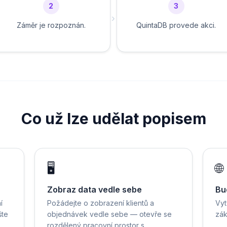
2
3
›
Záměr je rozpoznán.
QuintaDB provede akci.
Co už lze udělat popisem
🖥️
🌐
Zobraz data vedle sebe
Bu
í
Požádejte o zobrazení klientů a
Vyt
šte
objednávek vedle sebe — otevře se
zák
rozdělený pracovní prostor s