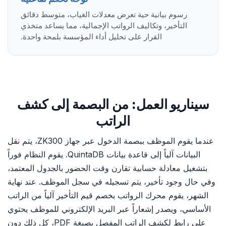
رسوم بيانية حية تعرض معدلات الغياب، متوسط دقائق
التأخير، وتكاليف الرواتب الإجمالية، مما يساعد متخذي
القرار على تحليل أداء المؤسسة بلمحة واحدة.
سيناريو العمل: من البصمة إلى كشف
الراتب
عندما يقوم الموظف ببصمة الدخول عبر جهاز ZK300، يتم نقل
البيانات آلياً إلى قاعدة بيانات QuintaDB. يقوم النظام فوراً
بتشغيل معادلة حسابية تقارن وقت الحضور بالجدول المعتمد،
وفي حال وجود تأخير، يتم تسجيله في سجل الموظف. عند نهاية
الشهر، يقوم محرك الرواتب بخصم قيم التأخير آلياً من الراتب
الأساسي، ويصدر إشعاراً عبر البريد الإلكتروني للموظف يحتوي
على رابط لكشف الراتب المفصل بصيغة PDF، كل ذلك دون