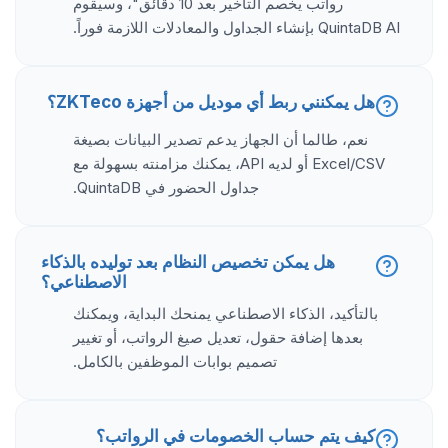
رواتب يخصم التأخير بعد 10 دقائق"، وسيقوم
QuintaDB AI بإنشاء الجداول والمعادلات اللازمة فوراً.
هل يمكنني ربط أي موديل من أجهزة ZKTeco؟
نعم، طالما أن الجهاز يدعم تصدير البيانات بصيغة
Excel/CSV أو لديه API، يمكنك مزامنته بسهولة مع
جداول الحضور في QuintaDB.
هل يمكن تخصيص النظام بعد توليده بالذكاء
الاصطناعي؟
بالتأكيد، الذكاء الاصطناعي يمنحك البداية، ويمكنك
بعدها إضافة حقول، تعديل صيغ الرواتب، أو تغيير
تصميم بوابات الموظفين بالكامل.
كيف يتم حساب الخصومات في الرواتب؟