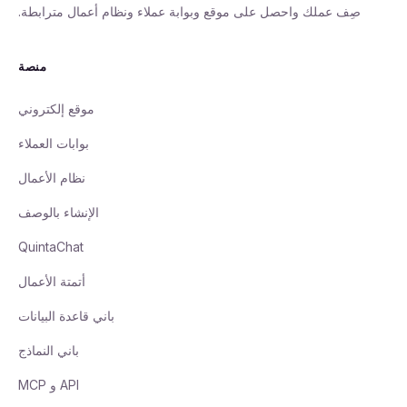
صِف عملك واحصل على موقع وبوابة عملاء ونظام أعمال مترابطة.
منصة
موقع إلكتروني
بوابات العملاء
نظام الأعمال
الإنشاء بالوصف
QuintaChat
أتمتة الأعمال
باني قاعدة البيانات
باني النماذج
API و MCP