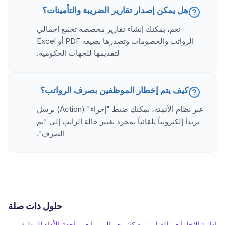
هل يمكن إصدار تقارير الضريبة والتأمينات؟
نعم، يمكنك إنشاء تقارير مخصصة تجمع إجمالي
الرواتب والخصومات وتصدرها بصيغة PDF أو Excel
لتقديمها للجهات الحكومية.
كيف يتم إخطار الموظفين بصرف الرواتب؟
عبر نظام الأتمتة، يمكنك ضبط "إجراء" (Action) يرسل
بريداً إلكترونياً تلقائياً بمجرد تغيير حالة الراتب إلى "تم
الصرف".
حلول ذات صلة
إدارة الإجازات والغياب
تتبع كشوف المرتبات
مراجعة الأداء الوظيفي