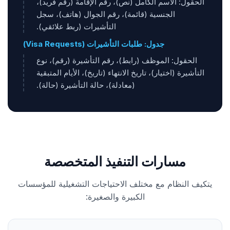
الحقول: الاسم الكامل (نص)، رقم الإقامة (رقم فريد)،
الجنسية (قائمة)، رقم الجوال (هاتف)، سجل
التأشيرات (ربط علائقي).
جدول: طلبات التأشيرات (Visa Requests)
الحقول: الموظف (رابط)، رقم التأشيرة (رقم)، نوع
التأشيرة (اختيار)، تاريخ الانتهاء (تاريخ)، الأيام المتبقية
(معادلة)، حالة التأشيرة (حالة).
مسارات التنفيذ المتخصصة
يتكيف النظام مع مختلف الاحتياجات التشغيلية للمؤسسات
الكبيرة والصغيرة: