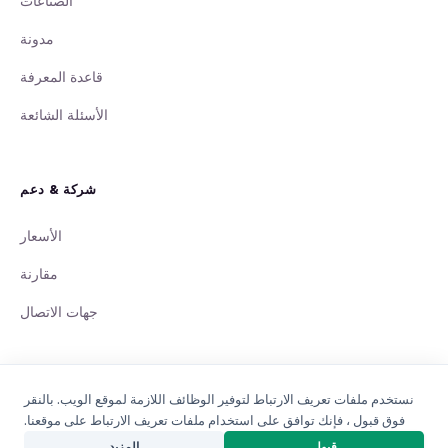
الصناعات
مدونة
قاعدة المعرفة
الأسئلة الشائعة
شركة & دعم
الأسعار
مقارنة
جهات الاتصال
نستخدم ملفات تعريف الارتباط لتوفير الوظائف اللازمة لموقع الويب. بالنقر
فوق قبول ، فإنك توافق على استخدام ملفات تعريف الارتباط على موقعنا.
© 2008 - 2026 QuintaDB Sp. z o.o., Poland. جميع الحقوق محفوظة.
منشئ المشاريع بالذكاء الاصطناعي
قبول
المزيد