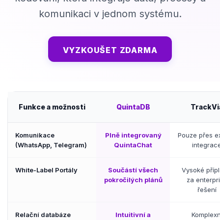
komunikaci v jednom systému.
VYZKOUŠET ZDARMA
Funkce a možnosti
QuintaDB
TrackVi
Komunikace
Plně integrovaný
Pouze přes ex
(WhatsApp, Telegram)
QuintaChat
integrac
White-Label Portály
Součástí všech
Vysoké přípl
pokročilých plánů
za enterpr
řešení
Relační databáze
Intuitivní a
Komplexn