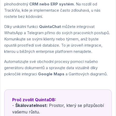
plnohodnotný
CRM nebo ERP systém
. Na rozdíl od
TrackVia, kde je implementace často zdlouhavá, u nás
rostete bez kódování.
Díky unikátní funkci
QuintaChat
můžete integrovat
WhatsApp a Telegram přímo do svých pracovních postupů.
Komunikujte se svými klienty nebo týmem, aniž byste
opustili prostředí své databáze. To je úroveň integrace,
kterou u běžných enterprise platforem nenajdete.
Automatizujte své obchodní procesy pomocí našeho
generátoru dokumentů a spravujte data vizuálně díky
pokročilé integraci
Google Maps
a Ganttových diagramů.
Proč zvolit QuintaDB:
-
Škálovatelnost:
Prostor, který se přizpůsobí
vašemu růstu.