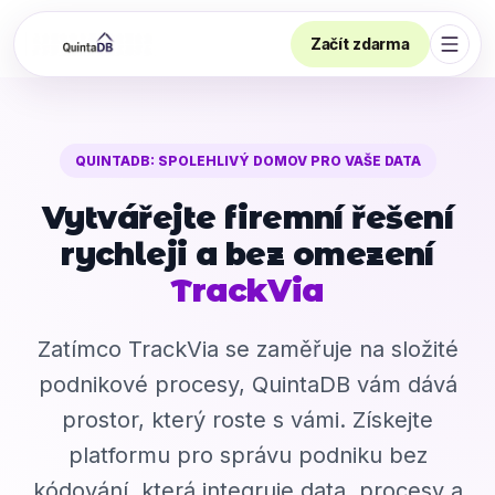
Začít zdarma
Otevř
QUINTADB: SPOLEHLIVÝ DOMOV PRO VAŠE DATA
Vytvářejte firemní řešení
rychleji a bez omezení
TrackVia
Zatímco TrackVia se zaměřuje na složité
podnikové procesy, QuintaDB vám dává
prostor, který roste s vámi. Získejte
platformu pro správu podniku bez
kódování, která integruje data, procesy a