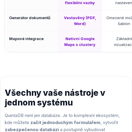
flexibilní vazby
nastaven
Generátor dokumentů
Vestavěný (PDF,
Omezené mož
Word)
šablon
Mapové integrace
Nativní Google
Základní
Maps s clustery
vizualiza
Všechny vaše nástroje v
jednom systému
QuintaDB není jen databáze. Je to komplexní ekosystém,
kde můžete
začít jednoduchým formulářem
, vytvořit
zabezpečenou databázi
a postupně vybudovat