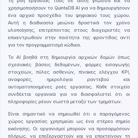
τη ροή εργασίας τους σε απλή γλώσσα και να
χρησιμοποιήσουν το QuintaDB AI για να δημιουργήσουν
ένα αρχικό προσχέδιο του ψηφιακού τους χώρου.
Αυτή η διαδικασία μειώνει δραστικά τον χρόνο
υλοποίησης, επιτρέποντας στους διαχειριστές να
επικεντρωθούν στην ποιότητα της φροντίδας αντί
για τον προγραμματισμό κώδικα.
Το AI βοηθά στη δημιουργία αρχικών δομών όπως
σχεσιακές βάσεις δεδομένων, φόρμες εισαγωγής
στοιχείων, πύλες ασθενών, πίνακες ελέγχου KPI,
αναφορές, ημερολόγια ραντεβού και
αυτοματοποιημένες ροές εργασίας. Κάθε στοιχείο
συνδέεται οργανικά για να διασφαλιστεί ότι οι
πληροφορίες ρέουν σωστά μεταξύ των τμημάτων.
Είναι σημαντικό να σημειωθεί ότι ο παραγόμενος
χώρος εργασίας χρησιμεύει ως ένα στέρεο σημείο
εκκίνησης. Οι οργανισμοί μπορούν να προσαρμόσουν
πλήρως, να επεξεργαστούν και να επεκτείνουν τη