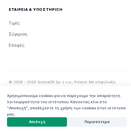
ΕΤΑΙΡΕΊΑ & ΥΠΟΣΤΉΡΙΞΗ
Τιμές
Σύγκριση
Επαφές
© 2008 - 2026 QuintaDB Sp. z o.o., Poland. Με επιφύλαξη
παντός δικαιώματος.
Όροι Χρήσης
Απόρρητο
Χρησιμοποιούμε cookies για να παρέχουμε την απαραίτητη
•
λειτουργικότητα του ιστότοπου. Κάνοντας κλικ στο
"Αποδοχή", αποδέχεστε τη χρήση των cookies στον ιστότοπό
μας.
ΔΗΜΙΟΥΡΓΌΣ ΈΡΓΩΝ
Αποδοχή
Περισσότερα