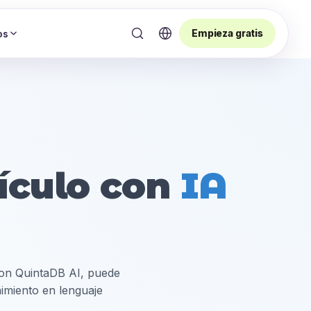
Empieza gratis
os
hículo con
IA
 Con QuintaDB AI, puede
imiento en lenguaje