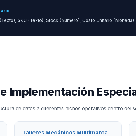
tario
Texto), SKU (Texto), Stock (Número), Costo Unitario (Moneda)
de Implementación Especia
uctura de datos a diferentes nichos operativos dentro del s
Talleres Mecánicos Multimarca