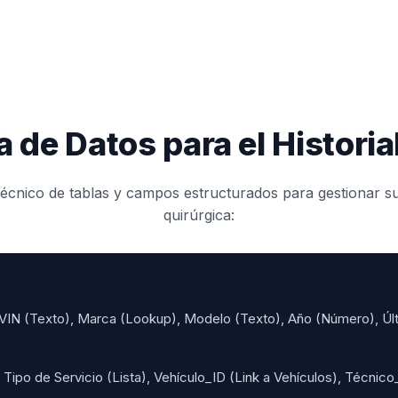
 de Datos para el Historia
técnico de tablas y campos estructurados para gestionar su
quirúrgica:
VIN (Texto), Marca (Lookup), Modelo (Texto), Año (Número), Úl
ipo de Servicio (Lista), Vehículo_ID (Link a Vehículos), Técnico_