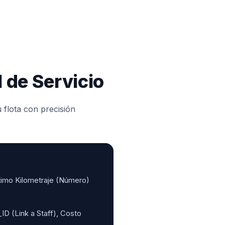
l de Servicio
 flota con precisión
timo Kilometraje (Número)
ID (Link a Staff), Costo