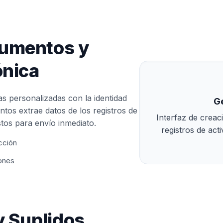
cumentos y
ónica
as personalizadas con la identidad
G
tos extrae datos de los registros de
Interfaz de creac
stos para envío inmediato.
registros de act
icción
ones
y Suplidos