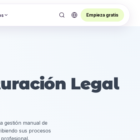
Empieza gratis
os
uración Legal
I
la gestión manual de
ribiendo sus procesos
 profesional.