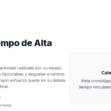
empo de Alta
ctividad realizada por su equipo.
Cale
 facturables y asígnelas a centros
ingún esfuerzo quede sin su debida
Vista cronológi
inal.
tiempo vinculados
s
or hora)