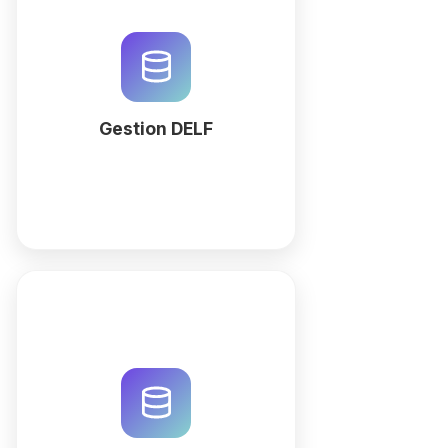
Optimisez votre centre
d'examen DELF/DALF avec
QuintaDB. Gérez les sessions, les
candidats et les résultats via un
espace de travail généré par IA.
Automatisez dès maintenant !
Gestion DELF
More
Optimisez votre centre de
formation SELF B1-B2 avec un
CRM intelligent. Gérez
inscriptions, examens et
facturation avec l'aide de l'IA