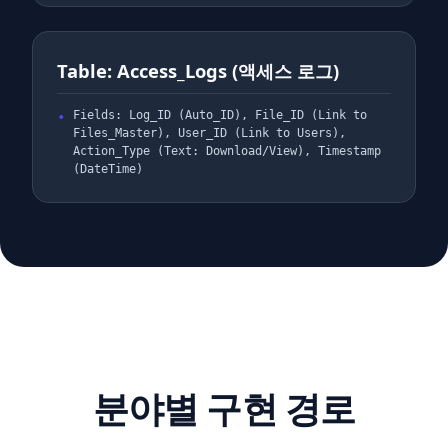
Table: Access_Logs (액세스 로그)
Fields: Log_ID (Auto_ID), File_ID (Link to
Files_Master), User_ID (Link to Users),
Action_Type (Text: Download/View), Timestamp
(DateTime)
분야별 구현 경로