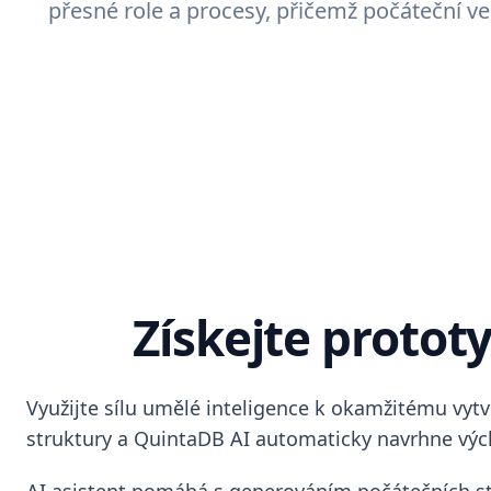
přesné role a procesy, přičemž počáteční 
Získejte proto
Využijte sílu umělé inteligence k okamžitému vytv
struktury a QuintaDB AI automaticky navrhne vých