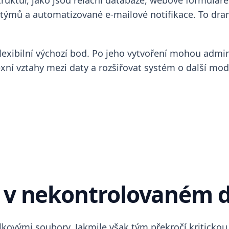
ktur, jako jsou relační databáze, webové formuláře p
í týmů a automatizované e-mailové notifikace. To dr
lexibilní výchozí bod. Po jeho vytvoření mohou admini
exní vztahy mezi daty a rozšiřovat systém o další mo
ty v nekontrolovaném 
lkovými soubory. Jakmile však tým překročí kritickou