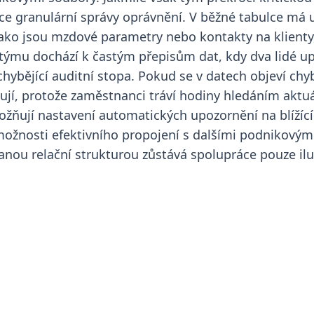
e granulární správy oprávnění. V běžné tabulce má 
 jako jsou mzdové parametry nebo kontakty na klient
ýmu dochází k častým přepisům dat, kdy dva lidé upr
 chybějící auditní stopa. Pokud se v datech objeví c
jí, protože zaměstnanci tráví hodiny hledáním aktuá
ují nastavení automatických upozornění na blížící
ez možnosti efektivního propojení s dalšími podnikový
nou relační strukturou zůstává spolupráce pouze il