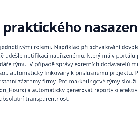
 praktického nasazen
ednotlivými rolemi. Například při schvalování dovol
odešle notifikaci nadřízenému, který má v portálu pří
dáře týmu. V případě správy externích dodavatelů m
jsou automaticky linkovány k příslušnému projektu. 
ostatní záznamy firmy. Pro marketingové týmy slouží 
n_Hours) a automaticky generovat reporty o efektiv
absolutní transparentnost.