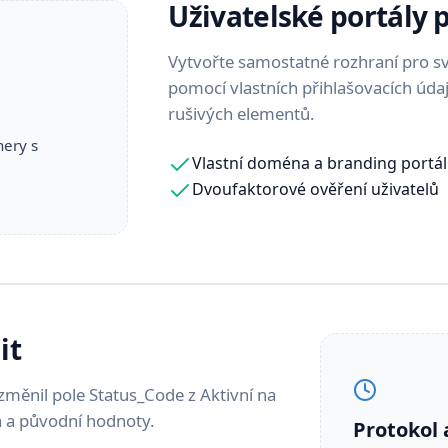
Uživatelské portály 
Vytvořte samostatné rozhraní pro své
pomocí vlastních přihlašovacích úda
rušivých elementů.
nery s
Vlastní doména a branding portá
Dvoufaktorové ověření uživatelů
it
 změnil pole Status_Code z Aktivní na
a a původní hodnoty.
Protokol 