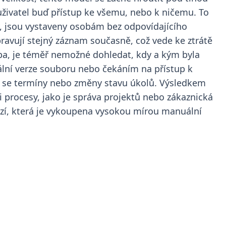
uživatel buď přístup ke všemu, nebo k ničemu. To
y, jsou vystaveny osobám bez odpovídajícího
avují stejný záznam současně, což vede ke ztrátě
hyba, je téměř nemožné dohledat, kdy a kým byla
lní verze souboru nebo čekáním na přístup k
 se termíny nebo změny stavu úkolů. Výsledkem
mi procesy, jako je správa projektů nebo zákaznická
uzí, která je vykoupena vysokou mírou manuální