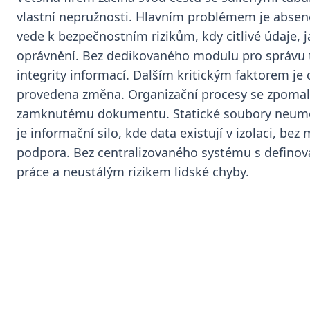
vlastní nepružnosti. Hlavním problémem je absenc
vede k bezpečnostním rizikům, kdy citlivé údaje,
oprávnění. Bez dedikovaného modulu pro správu t
integrity informací. Dalším kritickým faktorem je
provedena změna. Organizační procesy se zpomalu
zamknutému dokumentu. Statické soubory neumožň
je informační silo, kde data existují v izolaci, b
podpora. Bez centralizovaného systému s definova
práce a neustálým rizikem lidské chyby.