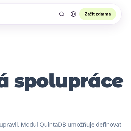
Začít zdarma
á spolupráce
o upravil. Modul QuintaDB umožňuje definovat