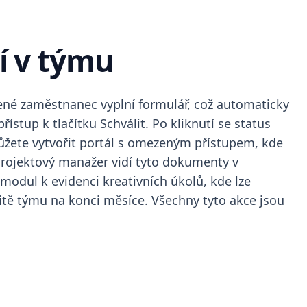
í v týmu
ené zaměstnanec vyplní formulář, což automaticky
stup k tlačítku Schválit. Po kliknutí se status
ůžete vytvořit portál s omezeným přístupem, kde
Projektový manažer vidí tyto dokumenty v
modul k evidenci kreativních úkolů, kde lze
itě týmu na konci měsíce. Všechny tyto akce jsou