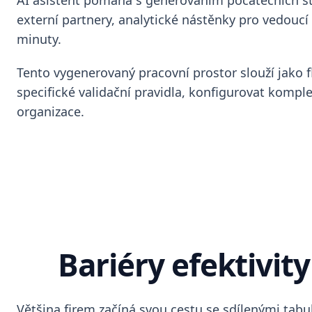
AI asistent pomáhá s generováním počátečních stru
externí partnery, analytické nástěnky pro vedouc
minuty.
Tento vygenerovaný pracovní prostor slouží jako f
specifické validační pravidla, konfigurovat kompl
organizace.
Bariéry efektivi
Většina firem začíná svou cestu se sdílenými tabu