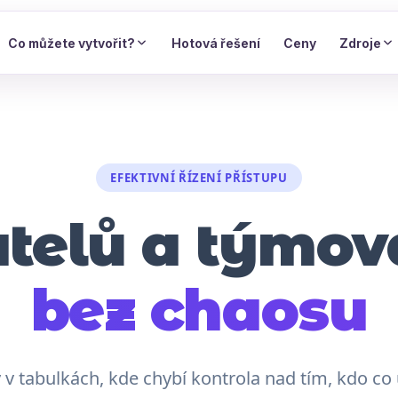
Co můžete vytvořit?
Hotová řešení
Ceny
Zdroje
EFEKTIVNÍ ŘÍZENÍ PŘÍSTUPU
atelů a týmov
bez chaosu
y v tabulkách, kde chybí kontrola nad tím, kdo c