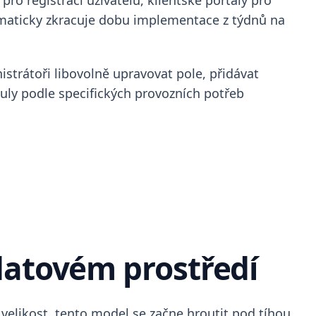
ro registraci uživatelů, klientské portály pro
amaticky zkracuje dobu implementace z týdnů na
strátoři libovolně upravovat pole, přidávat
duly podle specifických provozních potřeb
datovém prostředí
 velikost, tento model se začne hroutit pod tíhou