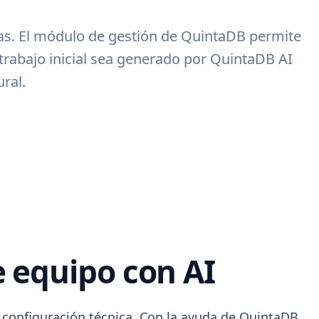
icas. El módulo de gestión de QuintaDB permite
trabajo inicial sea generado por QuintaDB AI
ral.
e equipo con AI
e configuración técnica. Con la ayuda de QuintaDB