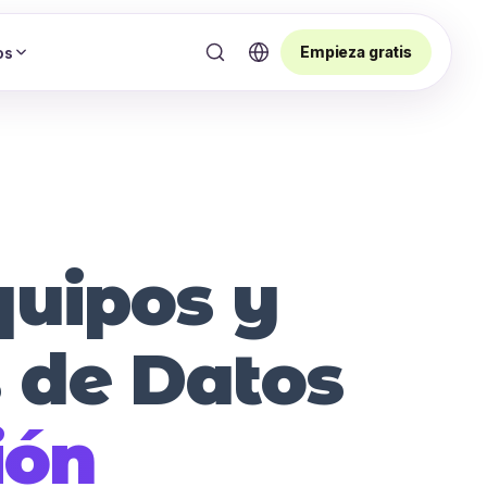
Empieza gratis
os
quipos y
 de Datos
ión