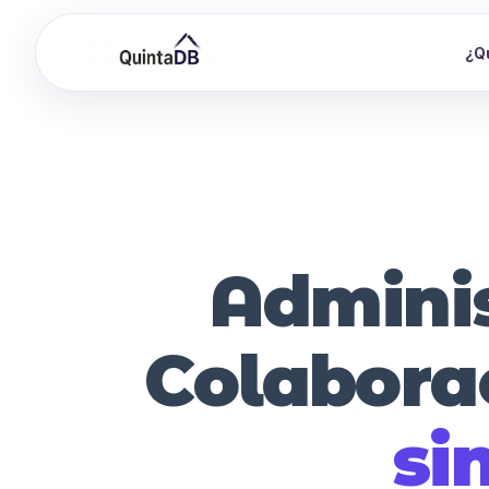
¿Q
Adminis
Colabora
si