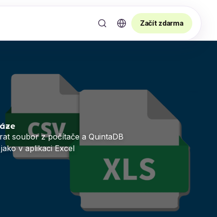
Začít zdarma
báze
brat soubor z počítače a QuintaDB
jako v aplikaci Excel