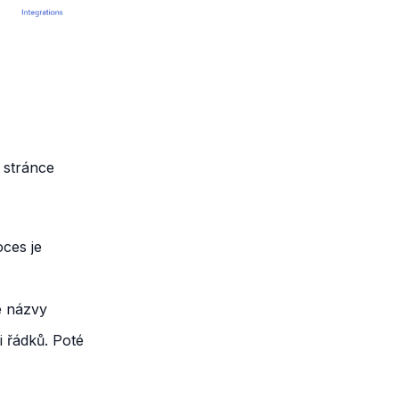
 stránce
ces je
é názvy
 řádků. Poté