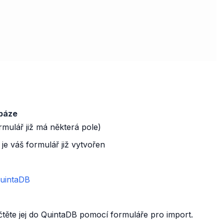
abáze
rmulář již má některá pole)
je váš formulář již vytvořen
QuintaDB
těte jej do QuintaDB pomocí formuláře pro import.