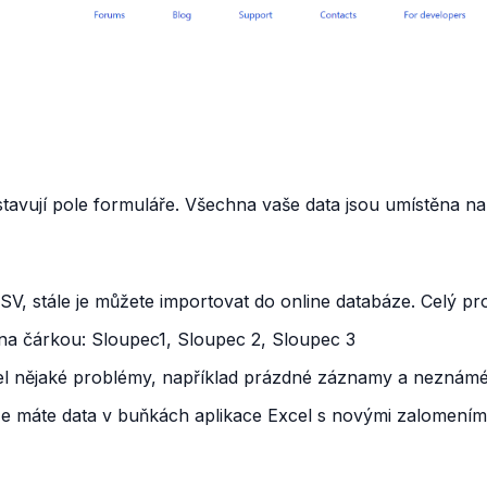
avují pole formuláře. Všechna vaše data jsou umístěna na
V, stále je můžete importovat do online databáze. Celý pro
lena čárkou: Sloupec1, Sloupec 2, Sloupec 3
el nějaké problémy, například prázdné záznamy a neznám
 že máte data v buňkách aplikace Excel s novými zalomeními