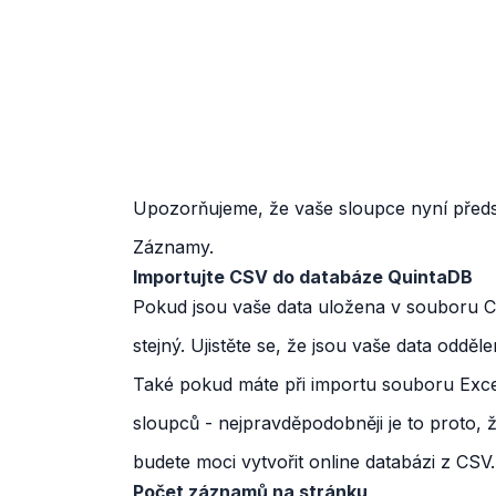
Upozorňujeme, že vaše sloupce nyní předst
Záznamy.
Importujte CSV do databáze QuintaDB
Pokud jsou vaše data uložena v souboru CS
stejný. Ujistěte se, že jsou vaše data oddě
Také pokud máte při importu souboru Exc
sloupců - nejpravděpodobněji je to proto,
budete moci vytvořit online databázi z CSV.
Počet záznamů na stránku