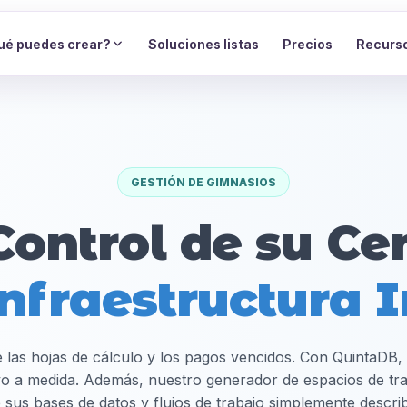
ué puedes crear?
Soluciones listas
Precios
Recurs
GESTIÓN DE GIMNASIOS
Control de su Ce
nfraestructura I
e las hojas de cálculo y los pagos vencidos. Con QuintaDB
vo a medida. Además, nuestro generador de espacios de tra
e sus bases de datos y flujos de trabajo simplemente descr