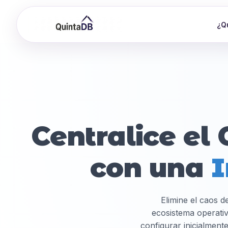
¿Q
Centralice el 
con una
I
Elimine el caos d
ecosistema operati
configurar inicialment