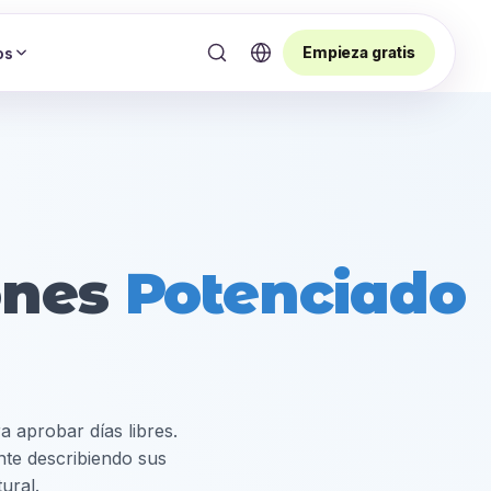
Empieza gratis
os
ones
Potenciado
a aprobar días libres.
te describiendo sus
ural.