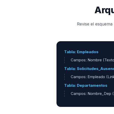
Arqu
Revise el esquema 
Tabla: Empleados
Campos: Nombre (Texto)
Tabla: Solicitudes_Ausen
Campos: Empleado (Link),
Tabla: Departamentos
Campos: Nombre_Dep (T