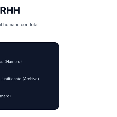
 RRHH
al humano con total
nes (Número)
Justificante (Archivo)
úmero)