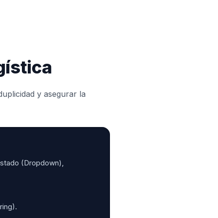
gística
duplicidad y asegurar la
 Estado (Dropdown),
ing).