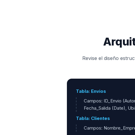
Arquit
Revise el diseño estruc
Tabla: Envios
Campos: ID_Envio (Autonu
Fecha_Salida (Date), Ub
Tabla: Clientes
Campos: Nombre_Empresa 