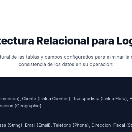
ectura Relacional para Lo
tural de las tablas y campos configurados para eliminar la 
consistencia de los datos en su operación:
mérico), Cliente (Link a Clientes), Transportista (Link a Flota),
icacion (Geographic).
(String), Email (Email), Telefono (Phone), Direccion_Fiscal (Str