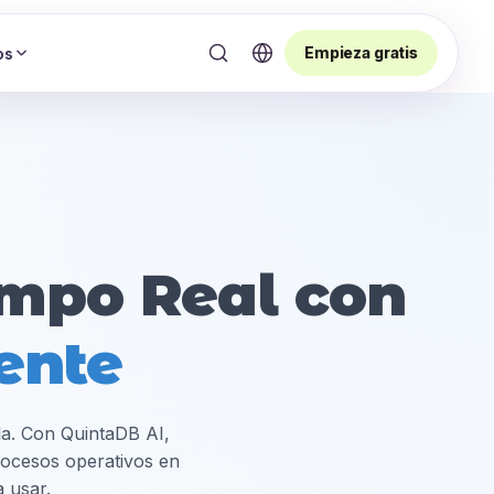
Empieza gratis
os
empo Real con
ente
illa. Con QuintaDB AI,
procesos operativos en
a usar.