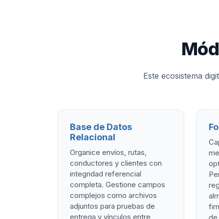
Módu
Este ecosistema digi
Base de Datos
Fo
Relacional
Ca
Organice envíos, rutas,
me
conductores y clientes con
opt
integridad referencial
Per
completa. Gestione campos
reg
complejos como archivos
alm
adjuntos para pruebas de
fir
entrega y vínculos entre
de 