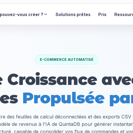
pouvez-vous créer ?
Solutions prêtes
Prix
Ressour
E-COMMERCE AUTOMATISÉ
e Croissance ave
tes
Propulsée par
tre des feuilles de calcul déconnectées et des exports CSV
dèle de revenus à l'IA de QuintaDB pour générer instant
ructuré, capable de consolider vos flux de commandes et vo