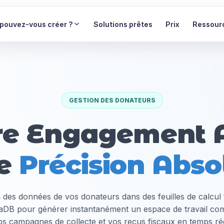
pouvez-vous créer ?
Solutions prêtes
Prix
Ressour
GESTION DES DONATEURS
re Engagement A
e
Précision Abso
n des données de vos donateurs dans des feuilles de calcul 
taDB pour générer instantanément un espace de travail com
os campagnes de collecte et vos reçus fiscaux en temps rée