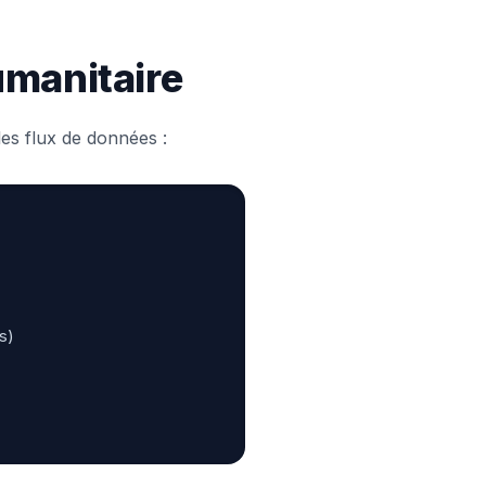
umanitaire
es flux de données :
s)