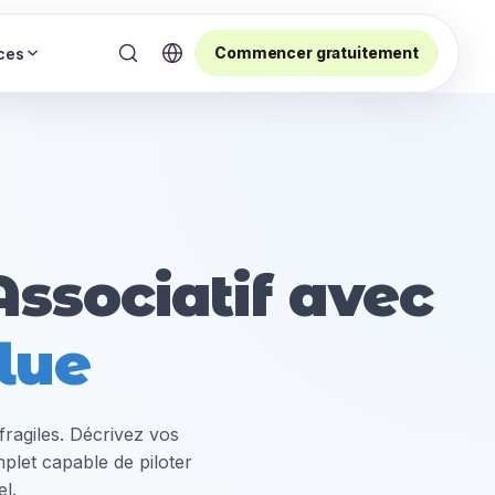
Commencer gratuitement
ces
ssociatif avec
lue
fragiles. Décrivez vos
plet capable de piloter
l.