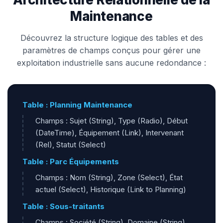
Maintenance
Découvrez la structure logique des tables et des
paramètres de champs conçus pour gérer une
exploitation industrielle sans aucune redondance :
Table : Planning Maintenance
Champs : Sujet (String), Type (Radio), Début
(DateTime), Équipement (Link), Intervenant
(Rel), Statut (Select)
Table : Parc Équipements
Champs : Nom (String), Zone (Select), État
actuel (Select), Historique (Link to Planning)
Table : Sous-traitants
Champs : Société (String), Domaine (String),