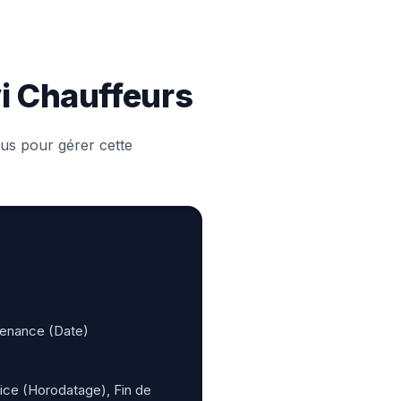
vi Chauffeurs
us pour gérer cette
tenance (Date)
vice (Horodatage), Fin de