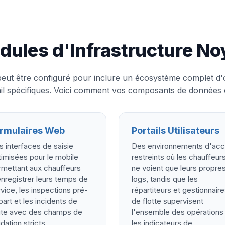
dules d'Infrastructure No
 peut être configuré pour inclure un écosystème complet d'
ail spécifiques. Voici comment vos composants de données 
rmulaires Web
Portails Utilisateurs
 interfaces de saisie
Des environnements d'ac
imisées pour le mobile
restreints où les chauffeur
rmettant aux chauffeurs
ne voient que leurs propre
nregistrer leurs temps de
logs, tandis que les
vice, les inspections pré-
répartiteurs et gestionnair
art et les incidents de
de flotte supervisent
ute avec des champs de
l'ensemble des opérations
idation stricts.
les indicateurs de