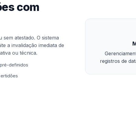
dões com
u sem atestado. O sistema
M
e a invalidação imediata de
tiva ou técnica.
Gerenciament
registros de da
pré-definidos
certidões