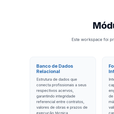
Módu
Este workspace foi p
Banco de Dados
Fo
Relacional
In
Estrutura de dados que
Int
conecta profissionais a seus
ca
respectivos acervos,
en
garantindo integridade
de
referencial entre contratos,
má
valores de obras e prazos de
va
execução técnica
ca