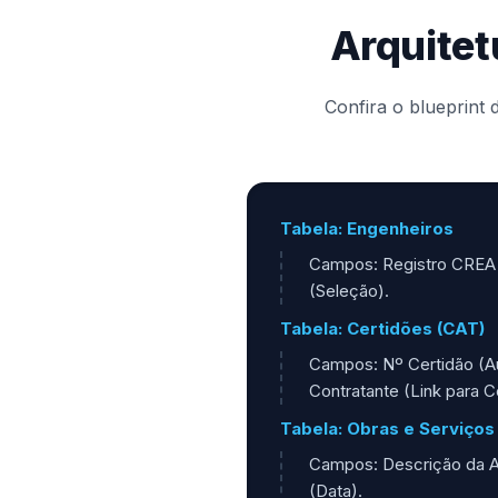
Arquitet
Confira o blueprint 
Tabela: Engenheiros
Campos: Registro CREA (
(Seleção).
Tabela: Certidões (CAT)
Campos: Nº Certidão (Au
Contratante (Link para C
Tabela: Obras e Serviços
Campos: Descrição da At
(Data).