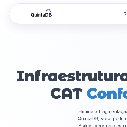
O
Infraestrutur
CAT
Conf
Elimine a fragmentaçã
QuintaDB, você pode d
Builder gere uma estr