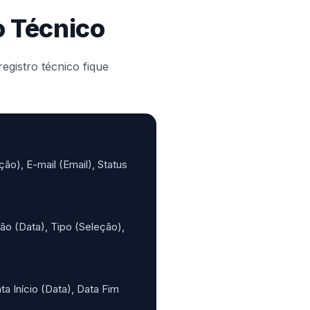
o Técnico
egistro técnico fique
o), E-mail (Email), Status
ão (Data), Tipo (Seleção),
a Início (Data), Data Fim