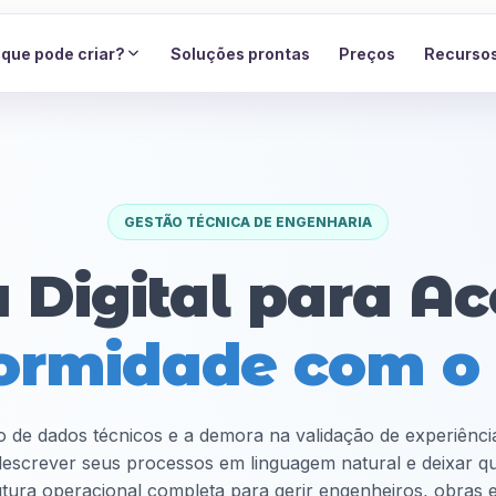
 que pode criar?
Soluções prontas
Preços
Recurso
GESTÃO TÉCNICA DE ENGENHARIA
a Digital para Ac
ormidade com 
o de dados técnicos e a demora na validação de experiência
escrever seus processos em linguagem natural e deixar 
utura operacional completa para gerir engenheiros, obras e