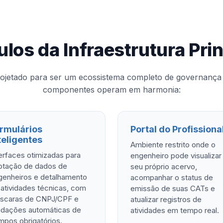
los da Infraestrutura Prin
rojetado para ser um ecossistema completo de governança 
componentes operam em harmonia:
rmulários
Portal do Profissiona
teligentes
Ambiente restrito onde o
erfaces otimizadas para
engenheiro pode visualizar
ptação de dados de
seu próprio acervo,
genheiros e detalhamento
acompanhar o status de
 atividades técnicas, com
emissão de suas CATs e
scaras de CNPJ/CPF e
atualizar registros de
lidações automáticas de
atividades em tempo real.
mpos obrigatórios.