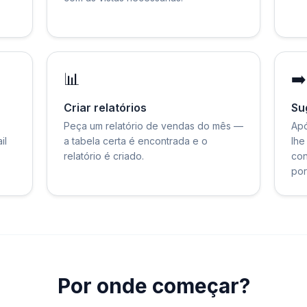
📊
➡️
Criar relatórios
Su
Peça um relatório de vendas do mês —
Apó
il
a tabela certa é encontrada e o
lhe
relatório é criado.
con
por
Por onde começar?