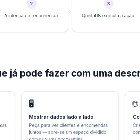
2
3
›
A intenção é reconhecida.
QuintaDB executa a ação.
e já pode fazer com uma desc
🖥️
🌐
Mostrar dados lado a lado
Con
mas
Peça para ver clientes e encomendas
Cri
juntos — abre-se um espaço dividido
com
com as vistas necessárias.