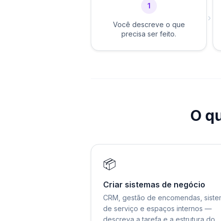
1
›
Você descreve o que
precisa ser feito.
O qu
📦
Criar sistemas de negócio
CRM, gestão de encomendas, siste
de serviço e espaços internos —
descreva a tarefa e a estrutura do