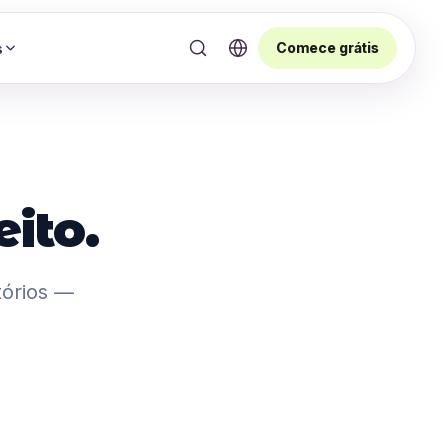
Comece grátis
s
ito.
tórios —