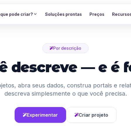
 que pode criar?
Soluções prontas
Preços
Recurso
Por descrição
ê descreve — e é fe
ojetos, abra seus dados, construa portais e rela
descreva simplesmente o que você precisa.
Experimentar
Criar projeto