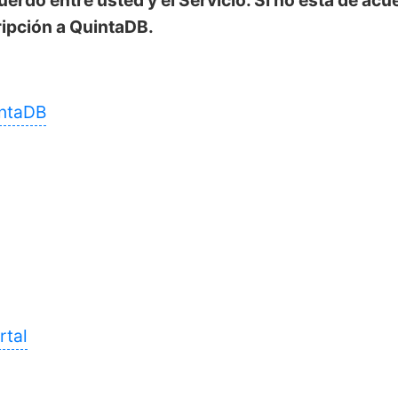
erdo entre usted y el Servicio. Si no está de acue
ripción a QuintaDB.
intaDB
rtal