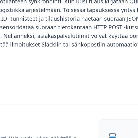
otilanteen synkronointi. Kun uusi tilaus kirjataan Qu
ogistiikkajärjestelmään. Toisessa tapauksessa yritys
rd ID -tunnisteet ja tilaushistoria haetaan suoraan J
sensoridataa suoraan tietokantaan HTTP POST -kutsuil
a. Neljänneksi, asiakaspalvelutiimit voivat käyttää por
ettää ilmoitukset Slackiin tai sähköpostiin automaati