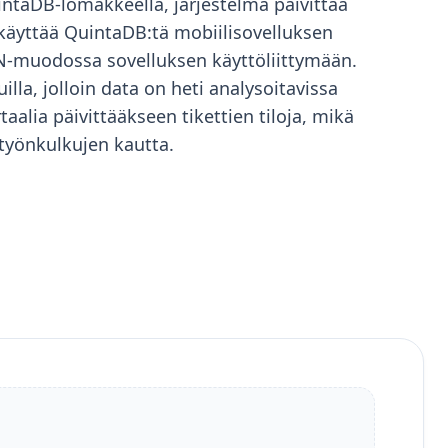
intaDB-lomakkeella, järjestelmä päivittää
 käyttää QuintaDB:tä mobiilisovelluksen
SON-muodossa sovelluksen käyttöliittymään.
la, jolloin data on heti analysoitavissa
taalia päivittääkseen tikettien tiloja, mikä
otyönkulkujen kautta.