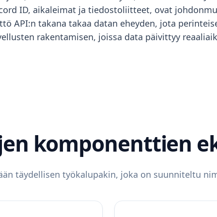
cord ID, aikaleimat ja tiedostoliitteet, ovat johdonm
ttö API:n takana takaa datan eheyden, jota perinteis
usten rakentamisen, joissa data päivittyy reaaliaikais
yjen komponenttien e
n täydellisen työkalupakin, joka on suunniteltu nim