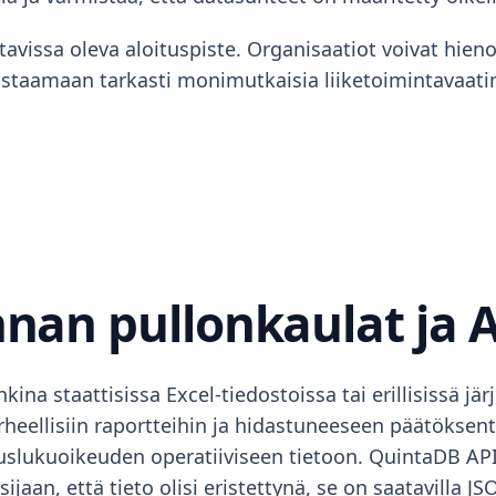
tavissa oleva aloituspiste. Organisaatiot voivat hien
vastaamaan tarkasti monimutkaisia liiketoimintavaati
nnan pullonkaulat ja A
ina staattisissa Excel-tiedostoissa tai erillisissä jä
rheellisiin raportteihin ja hidastuneeseen päätökse
uslukuoikeuden operatiiviseen tietoon. QuintaDB API
aan, että tieto olisi eristettynä, se on saatavilla JS