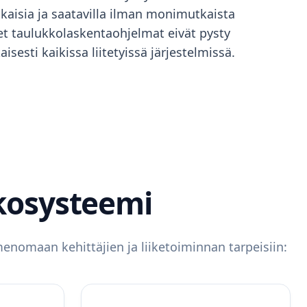
ukaisia ja saatavilla ilman monimutkaista
et taulukkolaskentaohjelmat eivät pysty
esti kaikissa liitetyissä järjestelmissä.
kosysteemi
enomaan kehittäjien ja liiketoiminnan tarpeisiin: