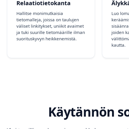
Relaatiotietokanta
Älykk
Hallitse monimutkaisia
Luo lom
tietomalleja, joissa on taulujen
keräämis
väliset linkitykset, uniikit avaimet
sisäänra
ja tuki suurille tietomäärille ilman
joiden k
suorituskyvyn heikkenemistä.
välittömä
kautta.
Käytännön so