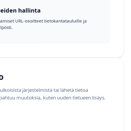
eiden hallinta
miset URL-osoitteet tietokantatauluille ja
lposti.
o
ulkoisista järjestelmistä tai lähetä tietoa
apahtuu muutoksia, kuten uuden tietueen lisäys.