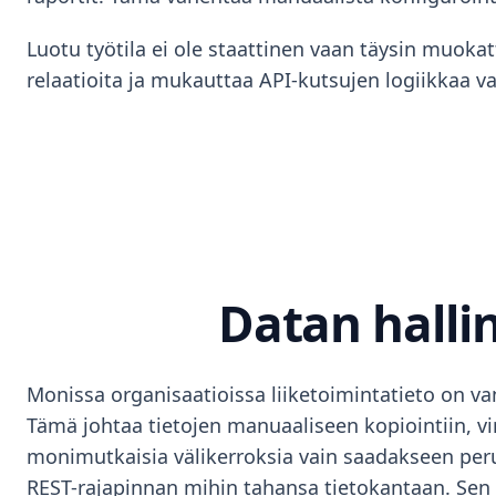
Luotu työtila ei ole staattinen vaan täysin muokat
relaatioita ja mukauttaa API-kutsujen logiikkaa 
Datan halli
Monissa organisaatioissa liiketoimintatieto on vank
Tämä johtaa tietojen manuaaliseen kopiointiin, vi
monimutkaisia välikerroksia vain saadakseen per
REST-rajapinnan mihin tahansa tietokantaan. Sen sij