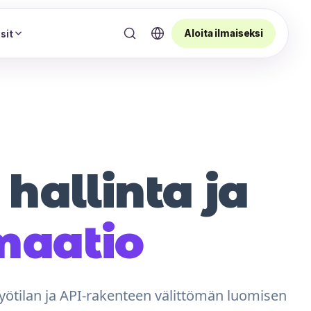
Aloita ilmaiseksi
sit
hallinta ja
maatio
yötilan ja API-rakenteen välittömän luomisen