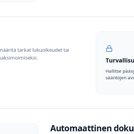
määritä tarkat lukuoikeudet tai
 maksimoimiseksi.
Turvallis
Hallitse pääs
sääntöjen avu
Automaattinen doku