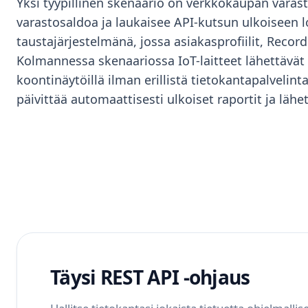
Yksi tyypillinen skenaario on verkkokaupan varast
varastosaldoa ja laukaisee API-kutsun ulkoiseen l
taustajärjestelmänä, jossa asiakasprofiilit, Reco
Kolmannessa skenaariossa IoT-laitteet lähettävät 
koontinäytöillä ilman erillistä tietokantapalvelint
päivittää automaattisesti ulkoiset raportit ja läh
Täysi REST API -ohjaus