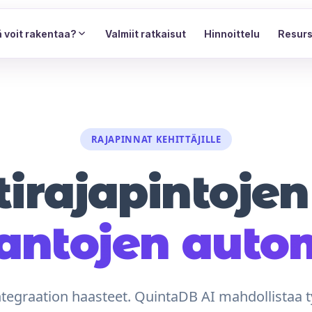
 voit rakentaa?
Valmiit ratkaisut
Hinnoittelu
Resurs
RAJAPINNAT KEHITTÄJILLE
irajapintojen 
kantojen auto
ntegraation haasteet. QuintaDB AI mahdollistaa t