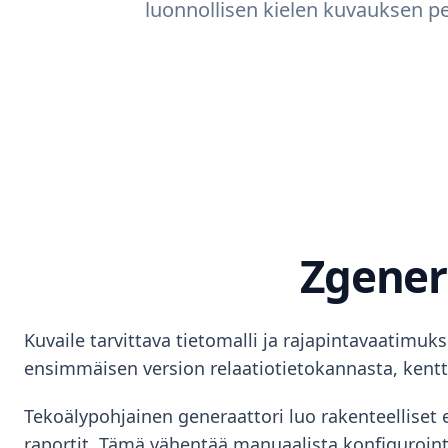
luonnollisen kielen kuvauksen per
Zgenero
Kuvaile tarvittava tietomalli ja rajapintavaatimuk
ensimmäisen version relaatiotietokannasta, kenttät
Tekoälypohjainen generaattori luo rakenteelliset 
raportit. Tämä vähentää manuaalista konfigurointi