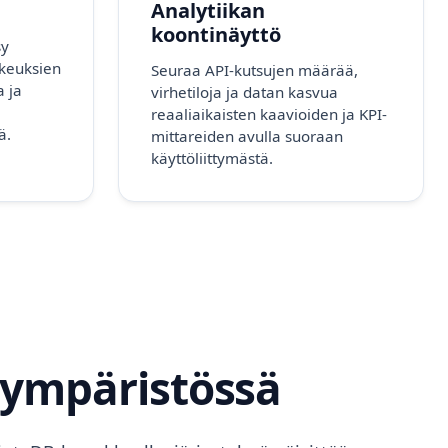
Analytiikan
koontinäyttö
sy
ikeuksien
Seuraa API-kutsujen määrää,
a ja
virhetiloja ja datan kasvua
reaaliaikaisten kaavioiden ja KPI-
ä.
mittareiden avulla suoraan
käyttöliittymästä.
-ympäristössä