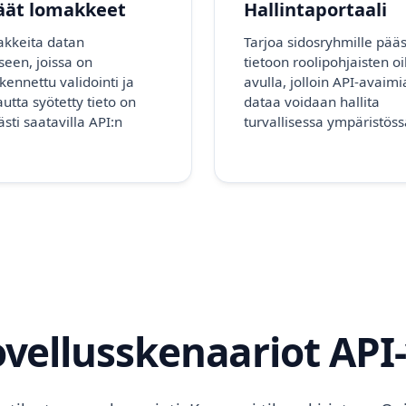
äät lomakkeet
Hallintaportaali
akkeita datan
Tarjoa sidosryhmille pää
een, joissa on
tietoon roolipohjaisten o
kennettu validointi ja
avulla, jolloin API-avaimi
autta syötetty tieto on
dataa voidaan hallita
sti saatavilla API:n
turvallisessa ympäristöss
vellusskenaariot API