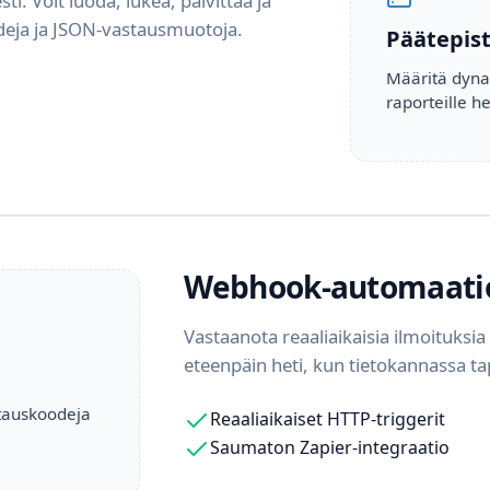
sti. Voit luoda, lukea, päivittää ja
odeja ja JSON-vastausmuotoja.
Päätepist
Määritä dynaa
raporteille he
Webhook-automaati
Vastaanota reaaliaikaisia ilmoituksia 
eteenpäin heti, kun tietokannassa t
tauskoodeja
Reaaliaikaiset HTTP-triggerit
Saumaton Zapier-integraatio