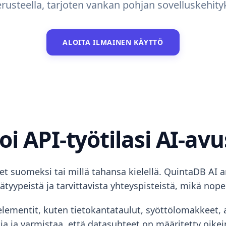
usteella, tarjoten vankan pohjan sovelluskehityks
ALOITA ILMAINEN KÄYTTÖ
i API-työtilasi AI-avu
set suomeksi tai millä tahansa kielellä. QuintaDB AI 
yypeistä ja tarvittavista yhteyspisteistä, mikä nope
elementit, kuten tietokantataulut, syöttölomakkeet, 
a ja varmistaa, että datasuhteet on määritetty oikein