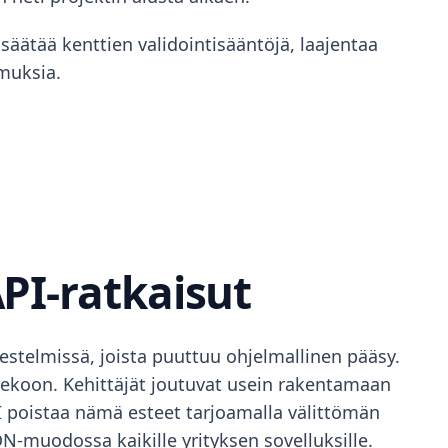
osäätää kenttien validointisääntöjä, laajentaa
muksia.
PI-ratkaisut
rjestelmissä, joista puuttuu ohjelmallinen pääsy.
ntekoon. Kehittäjät joutuvat usein rakentamaan
 poistaa nämä esteet tarjoamalla välittömän
ON-muodossa kaikille yrityksen sovelluksille.