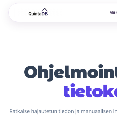
Mitä
Ohjelmoint
tieto
Ratkaise hajautetun tiedon ja manuaalisen i