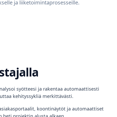
elle ja liiketoimintaprosesseille.
stajalla
analysoi syötteesi ja rakentaa automaattisesti
uttaa kehityssykliä merkittävästi.
asiakasportaalit, koontinäytöt ja automaattiset
 heti projektin alusta alkaen.