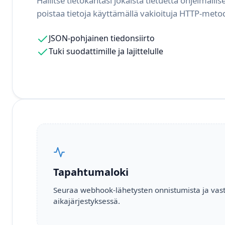
Hallitse tietokantasi jokaista tietuetta ohjelmallise
poistaa tietoja käyttämällä vakioituja HTTP-met
JSON-pohjainen tiedonsiirto
Tuki suodattimille ja lajittelulle
Tapahtumaloki
Seuraa webhook-lähetysten onnistumista ja vas
aikajärjestyksessä.