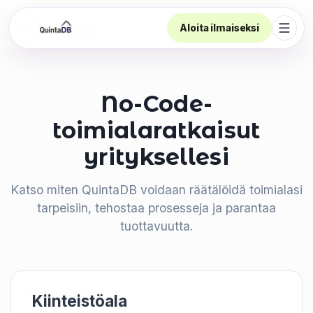
Aloita ilmaiseksi
Avaa 
No-Code-
toimialaratkaisut
yrityksellesi
Katso miten QuintaDB voidaan räätälöidä toimialasi
tarpeisiin, tehostaa prosesseja ja parantaa
tuottavuutta.
Kiinteistöala