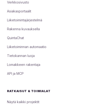
Verkkosivusto
Asiakasportaalit
Liiketoimintajärjestelmä
Rakenna kuvauksella
QuintaChat
Liiketoiminnan automaatio
Tietokannan luoja
Lomakkeen rakentaja
API ja MCP
RATKAISUT & TOIMIALAT
Näytä kaikki projektit