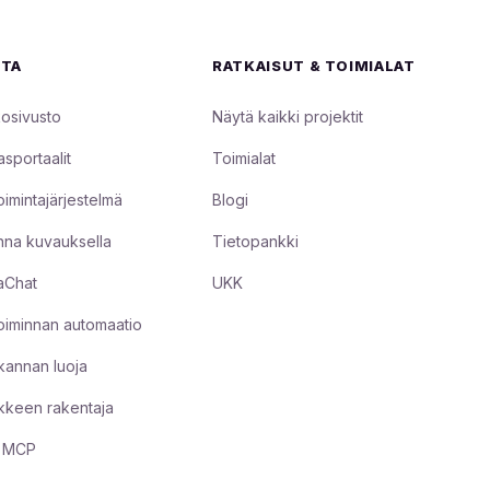
STA
RATKAISUT & TOIMIALAT
osivusto
Näytä kaikki projektit
asportaalit
Toimialat
oimintajärjestelmä
Blogi
na kuvauksella
Tietopankki
aChat
UKK
toiminnan automaatio
kannan luoja
keen rakentaja
a MCP