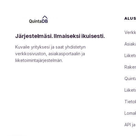
ALU
Verkk
Järjestelmäsi. Ilmaiseksi ikuisesti.
Asiak
Kuvaile yrityksesi ja saat yhdistetyn
verkkosivuston, asiakasportaalin ja
Liiket
liiketoimintajärjestelmän.
Raken
Quint
Liike
Tieto
Lomak
API j