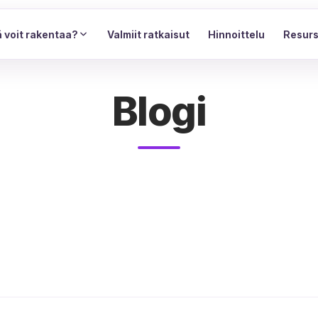
 voit rakentaa?
Valmiit ratkaisut
Hinnoittelu
Resurs
Blogi