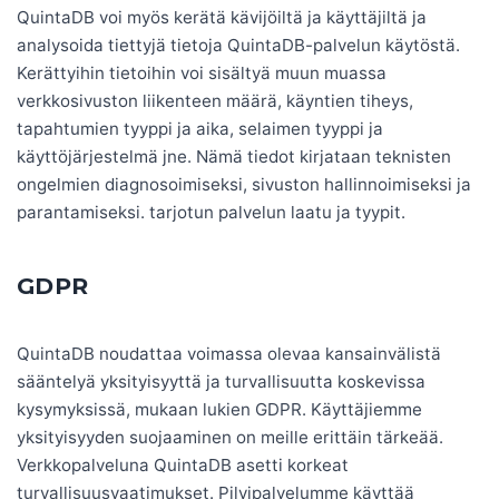
QuintaDB voi myös kerätä kävijöiltä ja käyttäjiltä ja
analysoida tiettyjä tietoja QuintaDB-palvelun käytöstä.
Kerättyihin tietoihin voi sisältyä muun muassa
verkkosivuston liikenteen määrä, käyntien tiheys,
tapahtumien tyyppi ja aika, selaimen tyyppi ja
käyttöjärjestelmä jne. Nämä tiedot kirjataan teknisten
ongelmien diagnosoimiseksi, sivuston hallinnoimiseksi ja
parantamiseksi. tarjotun palvelun laatu ja tyypit.
GDPR
QuintaDB noudattaa voimassa olevaa kansainvälistä
sääntelyä yksityisyyttä ja turvallisuutta koskevissa
kysymyksissä, mukaan lukien GDPR. Käyttäjiemme
yksityisyyden suojaaminen on meille erittäin tärkeää.
Verkkopalveluna QuintaDB asetti korkeat
turvallisuusvaatimukset. Pilvipalvelumme käyttää