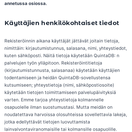
annetussa osiossa.
Käyttäjien henkilökohtaiset tiedot
Rekisteröinnin aikana käyttäjät jättävät joitain tietoja,
nimittäin: kirjautumistunnus, salasana, nimi, yhteystiedot,
kuten sähköposti. Näitä tietoja käytetään QuintaDB: n
palvelujen työn ylläpitoon. Rekisteröintitietoja
(kirjautumistunnusta, salasanaa) käytetään käyttäjien
todentamiseen ja heidän QuintaDB-sovellustensa
kutsumiseen; yhteystietoja (nimi, sähköpostiosoite)
käytetään tietojen toimittamiseen palvelupäivityksiä
varten. Emme tarjoa yhteystietoja kolmannelle
osapuolelle ilman suostumustasi. Mutta meidän on
noudatettava harvoissa olosuhteissa sovellettavia lakeja,
jotka edellyttävät tietojen luovuttamista
lainvalvontaviranomaisille tai kolmansille osapuolille.