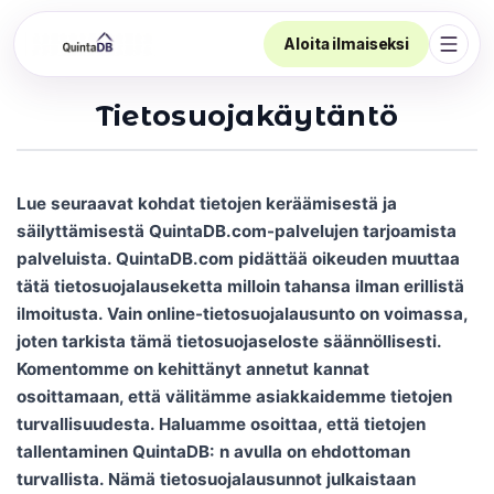
Aloita ilmaiseksi
Avaa 
Tietosuojakäytäntö
Lue seuraavat kohdat tietojen keräämisestä ja
säilyttämisestä QuintaDB.com-palvelujen tarjoamista
palveluista. QuintaDB.com pidättää oikeuden muuttaa
tätä tietosuojalauseketta milloin tahansa ilman erillistä
ilmoitusta. Vain online-tietosuojalausunto on voimassa,
joten tarkista tämä tietosuojaseloste säännöllisesti.
Komentomme on kehittänyt annetut kannat
osoittamaan, että välitämme asiakkaidemme tietojen
turvallisuudesta. Haluamme osoittaa, että tietojen
tallentaminen QuintaDB: n avulla on ehdottoman
turvallista. Nämä tietosuojalausunnot julkaistaan ​​