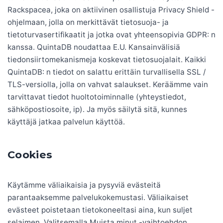
Rackspacea, joka on aktiivinen osallistuja Privacy Shield -
ohjelmaan, jolla on merkittävät tietosuoja- ja
tietoturvasertifikaatit ja jotka ovat yhteensopivia GDPR: n
kanssa. QuintaDB noudattaa E.U. Kansainvälisiä
tiedonsiirtomekanismeja koskevat tietosuojalait. Kaikki
QuintaDB: n tiedot on salattu erittäin turvallisella SSL /
TLS-versiolla, jolla on vahvat salaukset. Keräämme vain
tarvittavat tiedot huoltotoiminnalle (yhteystiedot,
sähköpostiosoite, ip). Ja myös säilytä sitä, kunnes
käyttäjä jatkaa palvelun käyttöä.
Cookies
Käytämme väliaikaisia ​​ja pysyviä evästeitä
parantaaksemme palvelukokemustasi. Väliaikaiset
evästeet poistetaan tietokoneeltasi aina, kun suljet
selaimen. Valitsemalla Muista minut -vaihtoehdon