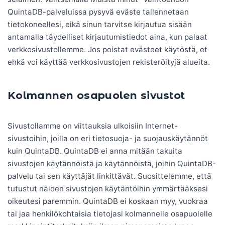
QuintaDB-palveluissa pysyvä eväste tallennetaan
tietokoneellesi, eikä sinun tarvitse kirjautua sisään
antamalla täydelliset kirjautumistiedot aina, kun palaat
verkkosivustollemme. Jos poistat evästeet käytöstä, et
ehkä voi käyttää verkkosivustojen rekisteröityjä alueita.
Kolmannen osapuolen sivustot
Sivustollamme on viittauksia ulkoisiin Internet-
sivustoihin, joilla on eri tietosuoja- ja suojauskäytännöt
kuin QuintaDB. QuintaDB ei anna mitään takuita
sivustojen käytännöistä ja käytännöistä, joihin QuintaDB-
palvelu tai sen käyttäjät linkittävät. Suosittelemme, että
tutustut näiden sivustojen käytäntöihin ymmärtääksesi
oikeutesi paremmin. QuintaDB ei koskaan myy, vuokraa
tai jaa henkilökohtaisia ​​tietojasi kolmannelle osapuolelle