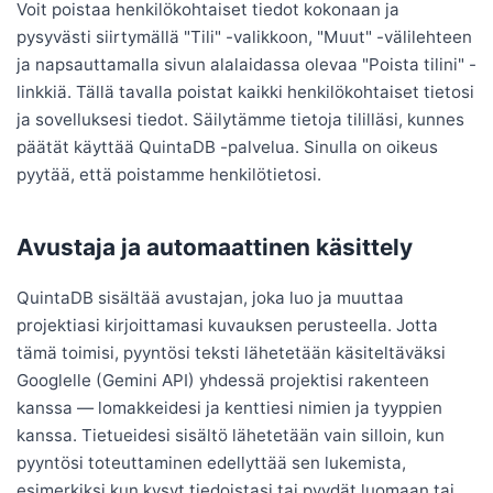
Voit poistaa henkilökohtaiset tiedot kokonaan ja
pysyvästi siirtymällä "Tili" -valikkoon, "Muut" -välilehteen
ja napsauttamalla sivun alalaidassa olevaa "Poista tilini" -
linkkiä. Tällä tavalla poistat kaikki henkilökohtaiset tietosi
ja sovelluksesi tiedot. Säilytämme tietoja tililläsi, kunnes
päätät käyttää QuintaDB -palvelua. Sinulla on oikeus
pyytää, että poistamme henkilötietosi.
Avustaja ja automaattinen käsittely
QuintaDB sisältää avustajan, joka luo ja muuttaa
projektiasi kirjoittamasi kuvauksen perusteella. Jotta
tämä toimisi, pyyntösi teksti lähetetään käsiteltäväksi
Googlelle (Gemini API) yhdessä projektisi rakenteen
kanssa — lomakkeidesi ja kenttiesi nimien ja tyyppien
kanssa. Tietueidesi sisältö lähetetään vain silloin, kun
pyyntösi toteuttaminen edellyttää sen lukemista,
esimerkiksi kun kysyt tiedoistasi tai pyydät luomaan tai